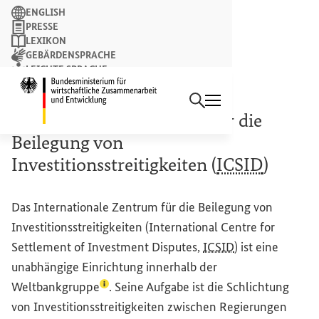
Suchbegriff
ENGLISH
PRESSE
LEXIKON
GEBÄRDENSPRACHE
LEICHTE SPRACHE
Suchen
NEWSLETTER
Startseite des Bundesminist
Internationales Zentrum für die
Beilegung von
Investitionsstreitigkeiten (
ICSID
)
Das Internationale Zentrum für die Beilegung von
Investitionsstreitigkeiten (
International Centre for
Settlement of Investment Disputes
,
ICSID
) ist eine
unabhängige Einrichtung innerhalb der
(Lexikon-Eintrag zum Begriff aufrufen)
Weltbankgruppe
. Seine Aufgabe ist die Schlichtung
von Investitionsstreitigkeiten zwischen Regierungen