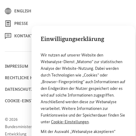
ENGLISH
PRESSE
KONTAKT
Einwilligungserklärung
Wir nutzen auf unserer
Website
den
Webanalyse-Dienst „Matomo“ zur statistischen
IMPRESSUM
Analyse der
Website
-Nutzung. Dabei werden
durch Technologien wie „
Cookies
“ oder
RECHTLICHE HINWEISE
„
Browser
-
Fingerprinting
“ auch Informationen auf
den Endgeräten der Nutzer gespeichert oder es
DATENSCHUTZHINWEIS
wird auf solche Informationen zugegriffen.
COOKIE-EINSTELLUNGEN
Anschließend werden diese zur Webanalyse
verarbeitet. Weitere Informationen zur
Funktionsweise und der Speicherdauer finden Sie
© 2026
unter
Cookie
-Einstellungen
.
Bundesministerium für wirtschaftliche Zusammenarbeit und
Mit der Auswahl „Webanalyse akzeptieren“
Entwicklung