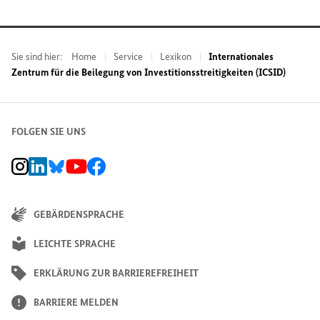
Sie sind hier:
Home
Service
Lexikon
Internationales
Zentrum für die Beilegung von Investitionsstreitigkeiten (ICSID)
FOLGEN SIE UNS
BMZ Instagram-Kanal, Externer Link
BMZ LinkedIn Unternehmensseite, Externer Link
BMZ Bluesky-Seite, Externer Link
BMZ Youtube-Kanal, Externer Link
BMZ Facebook-Seite, Externer Link
GEBÄRDENSPRACHE
LEICHTE SPRACHE
ERKLÄRUNG ZUR BARRIEREFREIHEIT
BARRIERE MELDEN