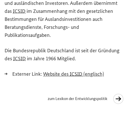
und ausländischen Investoren. Außerdem übernimmt
das
ICSID
im Zusammenhang mit den gesetzlichen
Bestimmungen für Auslandsinvestitionen auch
Beratungsdienste, Forschungs- und
Publikationsaufgaben.
Die Bundesrepublik Deutschland ist seit der Gründung
des
ICSID
im Jahre 1966 Mitglied.
(Externer L
Externer Link:
Website
des
ICSID
(englisch)
zum Lexikon der Entwicklungspolitik
Interner Link