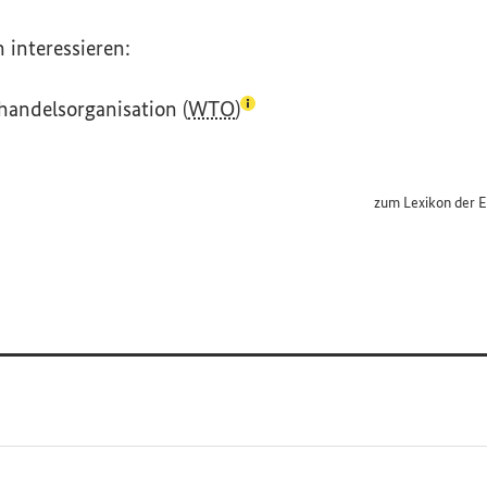
 interessieren:
(Lexikon-Eintrag zum Begrif
handelsorganisation (
WTO
)
zum Lexikon der E
Interner Link