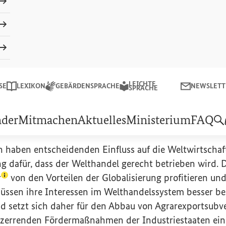
Schließe
Suchen
LEICHTE
LEICHTE SPRACHE
NEWSLETTER
SE
LEXIKON
GEBÄRDENSPRACHE
NEWSLETT
sministeriums für wirtschaftliche Zusammenarbeit und Entw
SPRACHE
el
nder
Mitmachen
Aktuelles
Ministerium
FAQ
n haben entscheidenden Einfluss auf die Weltwirtschaft
g dafür, dass der Welthandel gerecht betrieben wird. 
(Lexikon-Eintrag zum Begriff aufrufen)
r
von den Vorteilen der Globalisierung profitieren un
ssen ihre Interessen im Welthandelssystem besser be
d setzt sich daher für den Abbau von
Agrarexportsubv
zerrenden Fördermaßnahmen der Industriestaaten ein