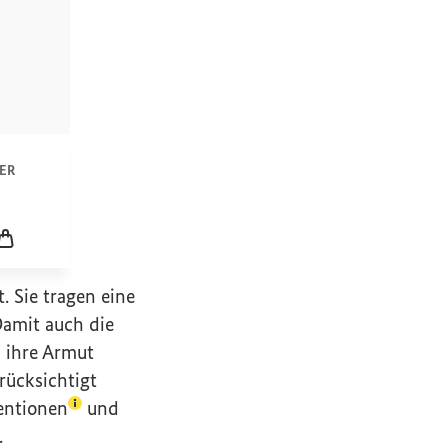
n
ER
icklung
Leerer Warenkorb
. Sie tragen eine
Damit auch die
d ihre Armut
rücksichtigt
(Lexikon-Eintrag zum Begriff aufrufen)
entionen
und
.