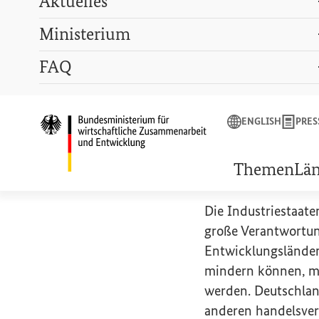
Aktuelles
Ministerium
Suchbegriff
FAQ
ENGLISH
PRESSE
LEXIKON
GEBÄRDENSPRACHE
ENGLISH
PRES
Startseite des Bunde
Welthand
Themen
Lä
Die Industriestaate
große Verantwortun
Entwicklungslände
mindern können, mü
werden. Deutschlan
anderen handelsver