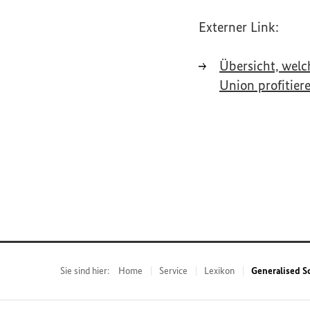
Externer Link:
Übersicht, wel
Union profitier
Sie sind hier:
Home
Service
Lexikon
Generalised S