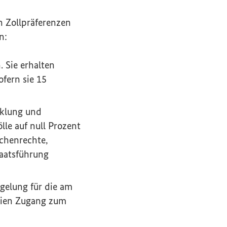
n Zollpräferenzen
n:
 Sie erhalten
fern sie 15
cklung und
le auf null Prozent
schenrechte,
aatsführung
egelung für die am
rufen)
reien Zugang zum