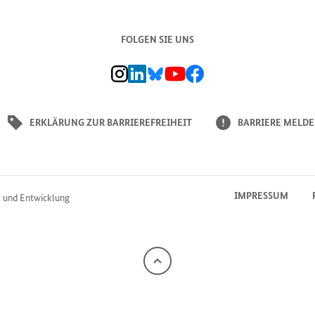
FOLGEN SIE UNS
BMZ Instagram-Kanal, Externer Link
BMZ LinkedIn Unternehmensseite, Externer L
BMZ Bluesky-Seite, Externer Link
BMZ Youtube-Kanal, Externer Link
BMZ Facebook-Seite, Externer L
ERKLÄRUNG ZUR BARRIEREFREIHEIT
BARRIERE MELD
IMPRESSUM
t und Entwicklung