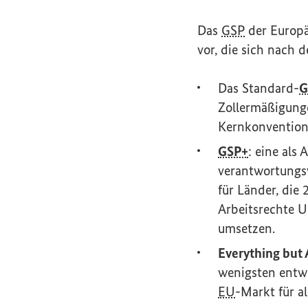
Das
GSP
der Europäi
vor, die sich nach
Das Standard-
G
Zollermäßigunge
Kernkonvention
GSP+
: eine als
verantwortungsv
für Länder, die
Arbeitsrechte 
umsetzen.
Everything but
wenigsten entwi
EU
-Markt für a