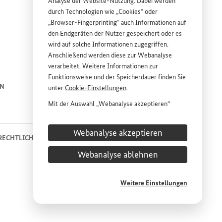
Analyse der
Website
-Nutzung. Dabei werden
durch Technologien wie „
Cookies
“ oder
„
Browser
-
Fingerprinting
“ auch Informationen auf
den Endgeräten der Nutzer gespeichert oder es
wird auf solche Informationen zugegriffen.
Anschließend werden diese zur Webanalyse
ink
ink
verarbeitet. Weitere Informationen zur
Funktionsweise und der Speicherdauer finden Sie
EN
ENGLISH
PRESSE
unter
Cookie
-Einstellungen
.
Mit der Auswahl „Webanalyse akzeptieren“
KONTAKT
stimmen Sie der Nutzung des Webanalyse-
Dienstes „Matomo“ auf der
Website
des
Webanalyse akzeptieren
Bundesministeriums für wirtschaftliche
RECHTLICHE HINWEISE
DATENSCHUTZHINWEIS
Entwicklung und Zusammenarbeit (
BMZ
) zu.
Webanalyse ablehnen
COOKIE-EINSTELLUNGEN
Diese Einwilligung ist freiwillig, für die Nutzung
der
Website
des
BMZ
nicht erforderlich und kann
jederzeit für die Zukunft unter
Cookie
-
Weitere Einstellungen
Einstellungen
widerrufen werden.