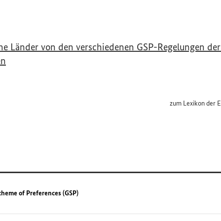
che Länder von den verschiedenen
GSP
-Regelungen der
(Externer Link)
en
zum Lexikon der E
Interner Link
cheme of Preferences (GSP)