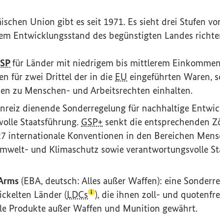
schen Union gibt es seit 1971. Es sieht drei Stufen vo
 dem Entwicklungsstand des begünstigten Landes richte
SP
für Länder mit niedrigem bis mittlerem Einkommen.
n für zwei Drittel der in die
EU
eingeführten Waren, so
en zu Menschen- und Arbeitsrechten einhalten.
 Anreiz dienende Sonderregelung für nachhaltige Entwi
olle Staatsführung.
GSP+
senkt die entsprechenden Zöl
 27 internationale Konventionen in den Bereichen Men
Umwelt- und Klimaschutz sowie verantwortungsvolle St
 Arms
(EBA, deutsch: Alles außer Waffen): eine Sonderr
(Lexikon-Eintrag zum Begriff auf
ckelten Länder (
LDCs
), die ihnen zoll- und quotenf
lle Produkte außer Waffen und Munition gewährt.