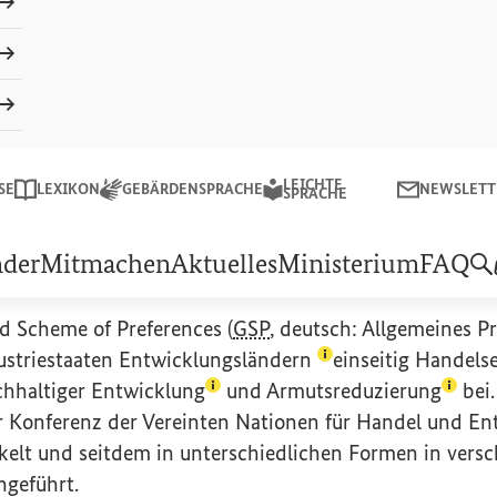
Schließe
Suchen
LEICHTE
LEICHTE SPRACHE
NEWSLETTER
SE
LEXIKON
GEBÄRDENSPRACHE
NEWSLETT
sministeriums für wirtschaftliche Zusammenarbeit und Entw
SPRACHE
sed Scheme of Preferences
nder
Mitmachen
Aktuelles
Ministerium
FAQ
ed Scheme of Preferences
(
GSP
, deutsch: Allgemeines P
(Lexikon-Eintrag zu
ustriestaaten
Entwicklungsländern
einseitig Handels
(Lexikon-Eintrag zum Begriff au
(Lexik
chhaltiger Entwicklung
und
Armutsreduzierung
bei.
 Konferenz der Vereinten Nationen für Handel und En
Eintrag zum Begriff aufrufen)
ckelt und seitdem in unterschiedlichen Formen in vers
ngeführt.