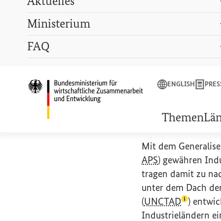
Aktuelles
Ministerium
Suchbegriff
FAQ
ENGLISH
PRESSE
LEXIKON
GEBÄRDENSPRACHE
ENGLISH
PRES
Startseite des Bunde
Generali
Themen
Lä
Mit dem
Generalis
APS
) gewähren Ind
tragen damit zu
na
unter dem Dach der
(Lexikon-
(
UNCTAD
) entwi
Industrieländern ei