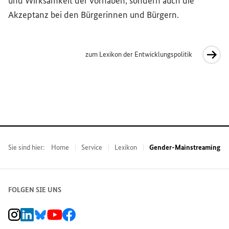
und Wirksamkeit der Vorhaben, sondern auch die
Akzeptanz bei den Bürgerinnen und Bürgern.
zum Lexikon der Entwicklungspolitik
Interner Link
Sie sind hier:
Home
Service
Lexikon
Gender-Mainstreaming
FOLGEN SIE UNS
BMZ Instagram-Kanal, Externer Link
BMZ LinkedIn Unternehmensseite, Externer Link
BMZ Bluesky-Seite, Externer Link
BMZ Youtube-Kanal, Externer Link
BMZ Facebook-Seite, Externer Link