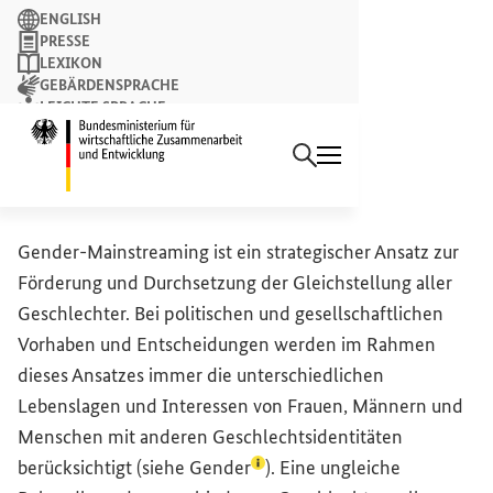
Suchbegriff
ENGLISH
PRESSE
LEXIKON
GEBÄRDENSPRACHE
LEICHTE SPRACHE
Suchen
NEWSLETTER
Startseite des Bundesminist
Gender
-
Mainstreaming
Gender
-
Mainstreaming
ist ein strategischer Ansatz zur
Förderung und Durchsetzung der Gleichstellung aller
Geschlechter. Bei politischen und gesellschaftlichen
Vorhaben und Entscheidungen werden im Rahmen
dieses Ansatzes immer die unterschiedlichen
Lebenslagen und Interessen von Frauen, Männern und
Menschen mit anderen Geschlechtsidentitäten
(Lexikon-Eintrag zum Begriff 
berücksichtigt (siehe
Gender
). Eine ungleiche