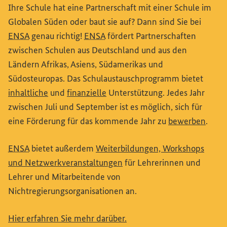
Ihre Schule hat eine Partnerschaft mit einer Schule im
Globalen Süden oder baut sie auf? Dann sind Sie bei
ENSA
genau richtig!
ENSA
fördert Partnerschaften
zwischen Schulen aus Deutschland und aus den
Ländern Afrikas, Asiens, Südamerikas und
Südosteuropas. Das Schulaustauschprogramm bietet
(Externer Link)
(Externer Link)
inhaltliche
und
finanzielle
Unterstützung. Jedes Jahr
zwischen Juli und September ist es möglich, sich für
(Exte
eine Förderung für das kommende Jahr zu
bewerben
.
ENSA
bietet außerdem
Weiterbildungen,
Workshops
(Externer Link)
und Netzwerkveranstaltungen
für Lehrerinnen und
Lehrer und Mitarbeitende von
Nichtregierungsorganisationen an.
(Externer Link)
Hier erfahren Sie mehr darüber.