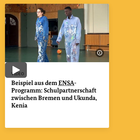
Bildinformatione
Video abspielen
VIDEO
Beispiel aus dem
ENSA
-
Programm: Schulpartnerschaft
zwischen Bremen und Ukunda,
Kenia