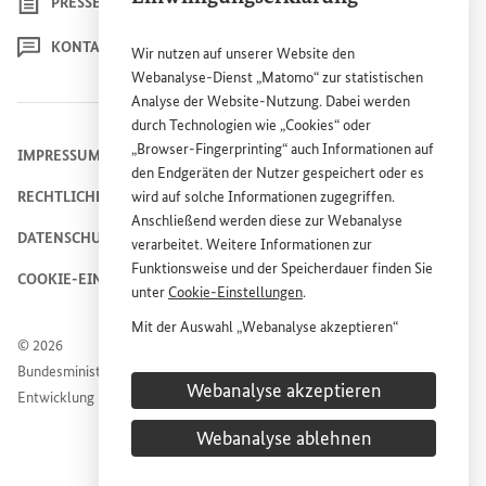
PRESSE
KONTAKT
Wir nutzen auf unserer
Website
den
Webanalyse-Dienst „Matomo“ zur statistischen
Analyse der
Website
-Nutzung. Dabei werden
durch Technologien wie „
Cookies
“ oder
„
Browser
-
Fingerprinting
“ auch Informationen auf
IMPRESSUM
den Endgeräten der Nutzer gespeichert oder es
wird auf solche Informationen zugegriffen.
RECHTLICHE HINWEISE
Anschließend werden diese zur Webanalyse
DATENSCHUTZHINWEIS
verarbeitet. Weitere Informationen zur
Funktionsweise und der Speicherdauer finden Sie
COOKIE-EINSTELLUNGEN
unter
Cookie
-Einstellungen
.
Mit der Auswahl „Webanalyse akzeptieren“
© 2026
stimmen Sie der Nutzung des Webanalyse-
Bundesministerium für wirtschaftliche Zusammenarbeit und
Dienstes „Matomo“ auf der
Website
des
Webanalyse akzeptieren
Entwicklung
Bundesministeriums für wirtschaftliche
Entwicklung und Zusammenarbeit (
BMZ
) zu.
Webanalyse ablehnen
Diese Einwilligung ist freiwillig, für die Nutzung
der
Website
des
BMZ
nicht erforderlich und kann