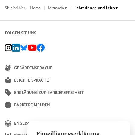
Sie sind hier:
Home
Mitmachen
Lehrerinnen und Lehrer
FOLGEN SIE UNS
BMZ Instagram-Kanal, Externer Link
BMZ LinkedIn Unternehmensseite, Externer Link
BMZ Bluesky-Seite, Externer Link
BMZ Youtube-Kanal, Externer Link
BMZ Facebook-Seite, Externer Link
GEBÄRDENSPRACHE
LEICHTE SPRACHE
ERKLÄRUNG ZUR BARRIEREFREIHEIT
BARRIERE MELDEN
ENGLISH
Einwilligungserklärung