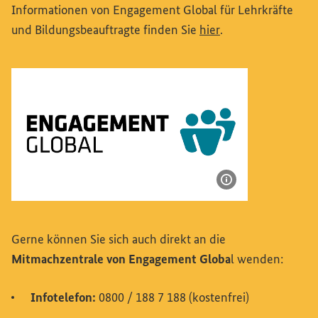
Informationen von
Engagement Global
für Lehrkräfte
(Externer Link)
und Bildungsbeauftragte finden Sie
hier
.
Bildinformatione
Logo: Engagement Global – Service für Entwicklungsinitia
Gerne können Sie sich auch direkt an die
Mitmachzentrale von Engagement Globa
l wenden:
Infotelefon:
0800 / 188 7 188 (kostenfrei)