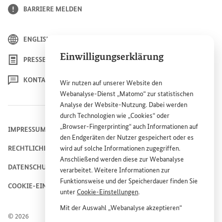
BARRIERE MELDEN
ENGLISH
Einwilligungserklärung
PRESSE
KONTAKT
Wir nutzen auf unserer
Website
den
Webanalyse-Dienst „Matomo“ zur statistischen
Analyse der
Website
-Nutzung. Dabei werden
durch Technologien wie „
Cookies
“ oder
„
Browser
-
Fingerprinting
“ auch Informationen auf
IMPRESSUM
den Endgeräten der Nutzer gespeichert oder es
RECHTLICHE HINWEISE
wird auf solche Informationen zugegriffen.
Anschließend werden diese zur Webanalyse
DATENSCHUTZHINWEIS
verarbeitet. Weitere Informationen zur
Funktionsweise und der Speicherdauer finden Sie
COOKIE-EINSTELLUNGEN
unter
Cookie
-Einstellungen
.
Mit der Auswahl „Webanalyse akzeptieren“
© 2026
stimmen Sie der Nutzung des Webanalyse-