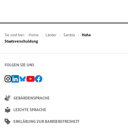
Sie sind hier:
Home
Länder
Sambia
Hohe
Staatsverschuldung
FOLGEN SIE UNS
BMZ Instagram-Kanal, Externer Link
BMZ LinkedIn Unternehmensseite, Externer Link
BMZ Bluesky-Seite, Externer Link
BMZ Youtube-Kanal, Externer Link
BMZ Facebook-Seite, Externer Link
GEBÄRDENSPRACHE
LEICHTE SPRACHE
ERKLÄRUNG ZUR BARRIEREFREIHEIT