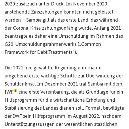
2020 zusätzlich unter Druck. Im November 2020
anstehende Zinszahlungen konnten nicht geleistet
werden – Sambia gilt als das erste Land, das während
der Corona-Krise zahlungsunfähig wurde. Anfang 2021
beantragte es daher eine Umschuldung im Rahmen des
G20
-Umschuldungsrahmenwerks („
Common
Framework for Debt Treatments
“).
Die 2021 neu gewählte Regierung unternahm
umgehend erste wichtige Schritte zur Überwindung der
Schuldenkrise. Im Dezember 2021 traf Sambia mit dem
(Lexikon-Eintrag zum Begriff aufrufen)
IWF
eine erste Vereinbarung, die als Grundlage für ein
Hilfsprogramm für die wirtschaftliche Erholung und
Stabilisierung des Landes dienen soll. Formell bewilligte
der
IWF
sein Hilfsprogramm im August 2022, nachdem
Unterstützungszusagen der wesentlichen staatlichen