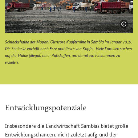
Bildi
Schlackehalde der Mopani Glencore Kupfermine in Sambia im Januar 2019.
Die Schlacke enthält noch Erze und Reste von Kupfer. Viele Familien suchen
auf der Halde (illegal) nach Rohstoffen, um damit ein Einkommen zu
erzielen.
Schlackehalde der Mopani Glencore Kupfermine in Sambia i
Entwicklungspotenziale
Insbesondere die Landwirtschaft Sambias bietet große
Entwicklungschancen, nicht zuletzt aufgrund der