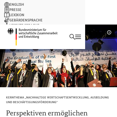
Suchbegriff
ENGLISH
PRESSE
LEXIKON
GEBÄRDENSPRACHE
LEICHTE SPRACHE
Suchen
NEWSLETTER
Startseite des Bundesminist
Bil
KERNTHEMA „NACHHALTIGE WIRTSCHAFTSENTWICKLUNG, AUSBILDUNG
UND BESCHÄFTIGUNGSFÖRDERUNG
“
Perspektiven ermöglichen