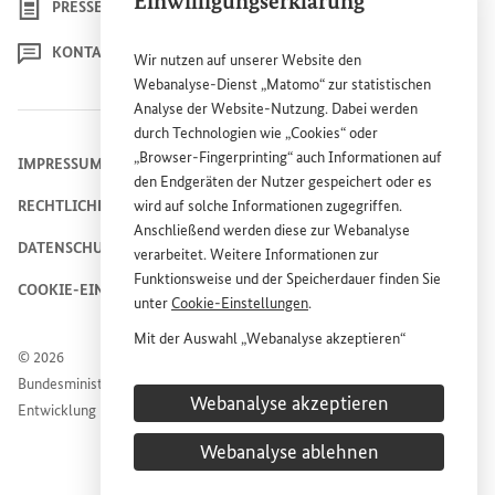
Einwilligungserklärung
PRESSE
KONTAKT
Wir nutzen auf unserer
Website
den
Webanalyse-Dienst „Matomo“ zur statistischen
Analyse der
Website
-Nutzung. Dabei werden
durch Technologien wie „
Cookies
“ oder
„
Browser
-
Fingerprinting
“ auch Informationen auf
IMPRESSUM
den Endgeräten der Nutzer gespeichert oder es
RECHTLICHE HINWEISE
wird auf solche Informationen zugegriffen.
Anschließend werden diese zur Webanalyse
DATENSCHUTZHINWEIS
verarbeitet. Weitere Informationen zur
Funktionsweise und der Speicherdauer finden Sie
COOKIE-EINSTELLUNGEN
unter
Cookie
-Einstellungen
.
Mit der Auswahl „Webanalyse akzeptieren“
© 2026
stimmen Sie der Nutzung des Webanalyse-
Bundesministerium für wirtschaftliche Zusammenarbeit und
Dienstes „Matomo“ auf der
Website
des
Webanalyse akzeptieren
Entwicklung
Bundesministeriums für wirtschaftliche
Entwicklung und Zusammenarbeit (
BMZ
) zu.
Webanalyse ablehnen
Diese Einwilligung ist freiwillig, für die Nutzung
der
Website
des
BMZ
nicht erforderlich und kann