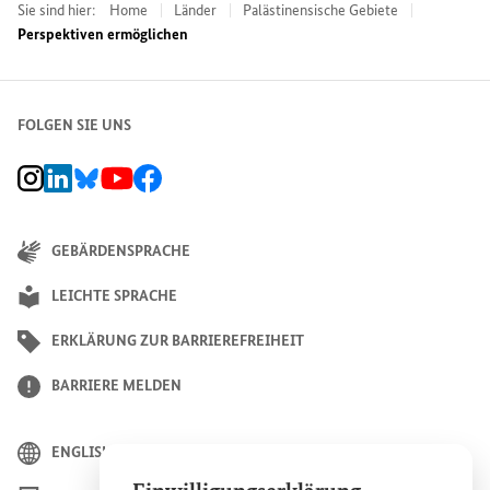
Sie sind hier:
Home
Länder
Palästinensische Gebiete
Perspektiven ermöglichen
FOLGEN SIE UNS
BMZ Instagram-Kanal, Externer Link
BMZ LinkedIn Unternehmensseite, Externer Link
BMZ Bluesky-Seite, Externer Link
BMZ Youtube-Kanal, Externer Link
BMZ Facebook-Seite, Externer Link
GEBÄRDENSPRACHE
LEICHTE SPRACHE
ERKLÄRUNG ZUR BARRIEREFREIHEIT
BARRIERE MELDEN
ENGLISH