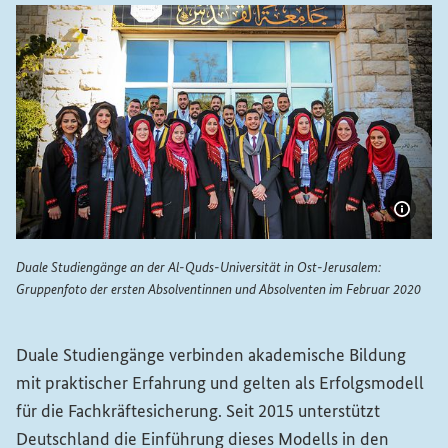
Bildi
Duale Studiengänge an der Al-Quds-Universität in Ost-Jerusalem:
Gruppenfoto der ersten Absolventinnen und Absolventen im Februar 2020
Duale Studiengänge an der Al-Quds-Universität in Ost-Je
Duale Studiengänge verbinden akademische Bildung
mit praktischer Erfahrung und gelten als Erfolgsmodell
für die Fachkräftesicherung. Seit 2015 unterstützt
Deutschland die Einführung dieses Modells in den