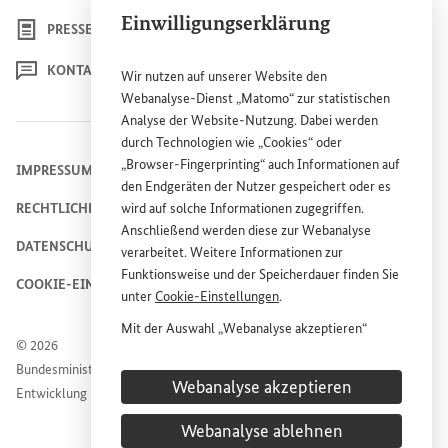
Einwilligungserklärung
PRESSE
KONTAKT
Wir nutzen auf unserer
Website
den
Webanalyse-Dienst „Matomo“ zur statistischen
Analyse der
Website
-Nutzung. Dabei werden
durch Technologien wie „
Cookies
“ oder
„
Browser
-
Fingerprinting
“ auch Informationen auf
IMPRESSUM
den Endgeräten der Nutzer gespeichert oder es
RECHTLICHE HINWEISE
wird auf solche Informationen zugegriffen.
Anschließend werden diese zur Webanalyse
DATENSCHUTZHINWEIS
verarbeitet. Weitere Informationen zur
Funktionsweise und der Speicherdauer finden Sie
COOKIE-EINSTELLUNGEN
unter
Cookie
-Einstellungen
.
Mit der Auswahl „Webanalyse akzeptieren“
© 2026
stimmen Sie der Nutzung des Webanalyse-
Bundesministerium für wirtschaftliche Zusammenarbeit und
Dienstes „Matomo“ auf der
Website
des
Webanalyse akzeptieren
Entwicklung
Bundesministeriums für wirtschaftliche
Entwicklung und Zusammenarbeit (
BMZ
) zu.
Webanalyse ablehnen
Diese Einwilligung ist freiwillig, für die Nutzung