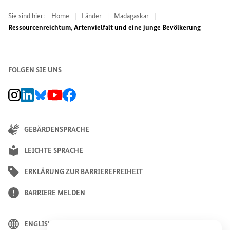
Sie sind hier:
Home
Länder
Madagaskar
Ressourcenreichtum, Artenvielfalt und eine junge Bevölkerung
FOLGEN SIE UNS
BMZ Instagram-Kanal, Externer Link
BMZ LinkedIn Unternehmensseite, Externer Link
BMZ Bluesky-Seite, Externer Link
BMZ Youtube-Kanal, Externer Link
BMZ Facebook-Seite, Externer Link
GEBÄRDENSPRACHE
LEICHTE SPRACHE
ERKLÄRUNG ZUR BARRIEREFREIHEIT
BARRIERE MELDEN
ENGLISH