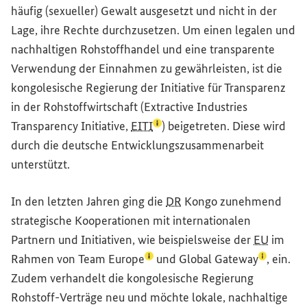
häufig (sexueller) Gewalt ausgesetzt und nicht in der
Lage, ihre Rechte durchzusetzen. Um einen legalen und
nachhaltigen Rohstoffhandel und eine transparente
Verwendung der Einnahmen zu gewährleisten, ist die
kongolesische Regierung der Initiative für Transparenz
in der Rohstoffwirtschaft (
Extractive Industries
(Lexikon-Eintrag zum Begriff a
Transparency Initiative
,
EITI
) beigetreten. Diese wird
durch die deutsche Entwicklungszusammenarbeit
unterstützt.
In den letzten Jahren ging die
DR
Kongo zunehmend
strategische Kooperationen mit internationalen
Partnern und Initiativen, wie beispielsweise der
EU
im
(Lexikon-Eintrag zum Begriff au
(Lexikon-
Rahmen von
Team Europe
und
Global Gateway
, ein.
Zudem verhandelt die kongolesische Regierung
Rohstoff-Verträge neu und möchte lokale, nachhaltige