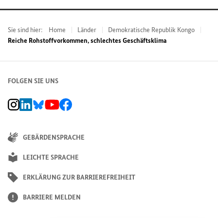
Sie sind hier:
Home
Länder
Demokratische Republik Kongo
Reiche Rohstoffvorkommen, schlechtes Geschäftsklima
FOLGEN SIE UNS
BMZ Instagram-Kanal, Externer Link
BMZ LinkedIn Unternehmensseite, Externer Link
BMZ Bluesky-Seite, Externer Link
BMZ Youtube-Kanal, Externer Link
BMZ Facebook-Seite, Externer Link
GEBÄRDENSPRACHE
LEICHTE SPRACHE
ERKLÄRUNG ZUR BARRIEREFREIHEIT
BARRIERE MELDEN