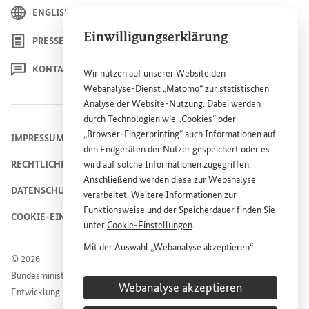
ENGLISH
Einwilligungserklärung
PRESSE
KONTAKT
Wir nutzen auf unserer
Website
den
Webanalyse-Dienst „Matomo“ zur statistischen
Analyse der
Website
-Nutzung. Dabei werden
durch Technologien wie „
Cookies
“ oder
„
Browser
-
Fingerprinting
“ auch Informationen auf
IMPRESSUM
den Endgeräten der Nutzer gespeichert oder es
RECHTLICHE HINWEISE
wird auf solche Informationen zugegriffen.
Anschließend werden diese zur Webanalyse
DATENSCHUTZHINWEIS
verarbeitet. Weitere Informationen zur
Funktionsweise und der Speicherdauer finden Sie
COOKIE-EINSTELLUNGEN
unter
Cookie
-Einstellungen
.
Mit der Auswahl „Webanalyse akzeptieren“
© 2026
stimmen Sie der Nutzung des Webanalyse-
Bundesministerium für wirtschaftliche Zusammenarbeit und
Dienstes „Matomo“ auf der
Website
des
Webanalyse akzeptieren
Entwicklung
Bundesministeriums für wirtschaftliche
Entwicklung und Zusammenarbeit (
BMZ
) zu.