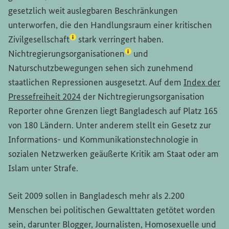
gesetzlich weit auslegbaren Beschränkungen
unterworfen, die den Handlungsraum einer kritischen
(Lexikon-Eintrag zum Begriff aufrufen)
Zivilgesellschaft
stark verringert haben.
(Lexikon-Eintrag zum Begrif
Nichtregierungsorganisationen
und
Naturschutzbewegungen sehen sich zunehmend
staatlichen Repressionen ausgesetzt. Auf dem
Index der
(Externer Link)
Pressefreiheit 2024
der Nichtregierungsorganisation
Reporter ohne Grenzen liegt Bangladesch auf Platz 165
von 180 Ländern. Unter anderem stellt ein Gesetz zur
Informations- und Kommunikationstechnologie in
sozialen Netzwerken geäußerte Kritik am Staat oder am
Islam unter Strafe.
Seit 2009 sollen in Bangladesch mehr als 2.200
Menschen bei politischen Gewalttaten getötet worden
sein, darunter Blogger, Journalisten, Homosexuelle und