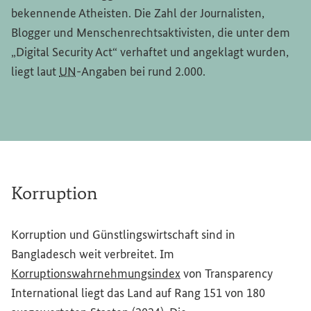
bekennende Atheisten. Die Zahl der Journalisten,
Blogger und Menschenrechtsaktivisten, die unter dem
„
Digital Security Act
“ verhaftet und angeklagt wurden,
liegt laut
UN
-Angaben bei rund 2.000.
Korruption
Korruption und Günstlingswirtschaft sind in
Bangladesch weit verbreitet. Im
(Externer Link)
Korruptionswahrnehmungsindex
von
Transparency
International
liegt das Land auf Rang 151 von 180