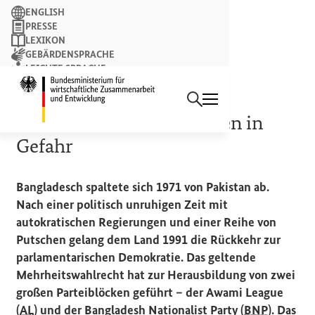
Suchbegriff
ENGLISH
PRESSE
LEXIKON
GEBÄRDENSPRACHE
LEICHTE SPRACHE
Suchen
NEWSLETTER
Startseite des Bundesminist
POLITISCHE SITUATION
Demokratische Strukturen in
Gefahr
Bangladesch spaltete sich 1971 von Pakistan ab.
Nach einer politisch unruhigen Zeit mit
autokratischen Regierungen und einer Reihe von
Putschen gelang dem Land 1991 die Rückkehr zur
parlamentarischen Demokratie. Das geltende
Mehrheitswahlrecht hat zur Herausbildung von zwei
großen Parteiblöcken geführt – der
Awami League
(
AL
) und der
Bangladesh Nationalist Party
(
BNP
). Das