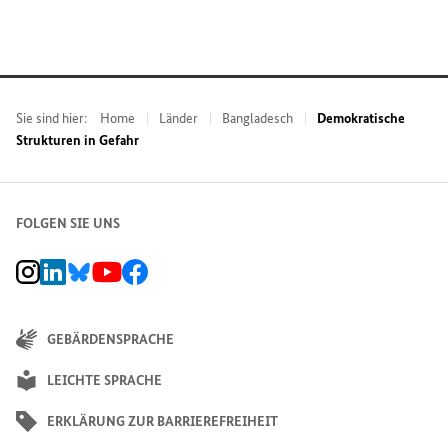
Sie sind hier:
Home
Länder
Bangladesch
Demokratische
Strukturen in Gefahr
FOLGEN SIE UNS
BMZ Instagram-Kanal, Externer Link
BMZ LinkedIn Unternehmensseite, Externer Link
BMZ Bluesky-Seite, Externer Link
BMZ Youtube-Kanal, Externer Link
BMZ Facebook-Seite, Externer Link
GEBÄRDENSPRACHE
LEICHTE SPRACHE
ERKLÄRUNG ZUR BARRIEREFREIHEIT