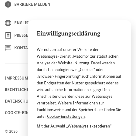
BARRIERE MELDEN
ENGLISH
Einwilligungserklärung
PRESSE
KONTAKT
Wir nutzen auf unserer
Website
den
Webanalyse-Dienst „Matomo“ zur statistischen
Analyse der
Website
-Nutzung. Dabei werden
durch Technologien wie „
Cookies
“ oder
„
Browser
-
Fingerprinting
“ auch Informationen auf
IMPRESSUM
den Endgeräten der Nutzer gespeichert oder es
RECHTLICHE HINWEISE
wird auf solche Informationen zugegriffen.
Anschließend werden diese zur Webanalyse
DATENSCHUTZHINWEIS
verarbeitet. Weitere Informationen zur
Funktionsweise und der Speicherdauer finden Sie
COOKIE-EINSTELLUNGEN
unter
Cookie
-Einstellungen
.
Mit der Auswahl „Webanalyse akzeptieren“
© 2026
stimmen Sie der Nutzung des Webanalyse-