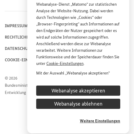
Webanalyse-Dienst „Matomo“ zur statistischen
Analyse der
Website
-Nutzung. Dabei werden
durch Technologien wie „
Cookies
“ oder
„
Browser
-
Fingerprinting
“ auch Informationen auf
IMPRESSUM
den Endgeräten der Nutzer gespeichert oder es
wird auf solche Informationen zugegriffen.
RECHTLICHE HINWEISE
Anschließend werden diese zur Webanalyse
DATENSCHUTZHINWEIS
verarbeitet. Weitere Informationen zur
Funktionsweise und der Speicherdauer finden Sie
COOKIE-EINSTELLUNGEN
unter
Cookie
-Einstellungen
.
Mit der Auswahl „Webanalyse akzeptieren“
© 2026
stimmen Sie der Nutzung des Webanalyse-
Bundesministerium für wirtschaftliche Zusammenarbeit und
Dienstes „Matomo“ auf der
Website
des
Webanalyse akzeptieren
Entwicklung
Bundesministeriums für wirtschaftliche
Entwicklung und Zusammenarbeit (
BMZ
) zu.
Webanalyse ablehnen
Diese Einwilligung ist freiwillig, für die Nutzung
der
Website
des
BMZ
nicht erforderlich und kann
jederzeit für die Zukunft unter
Cookie
-
Weitere Einstellungen
Einstellungen
widerrufen werden.