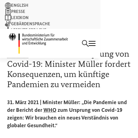
Suchbegriff
ENGLISH
PRESSE
LEXIKON
GEBÄRDENSPRACHE
LEICHTE SPRACHE
Suchen
NEWSLETTER
Startseite des Bundesminist
+++
BMZ
-TICKER +++
WHO
-Bericht zum Ursprung von
Covid-19: Minister Müller fordert
Konsequenzen, um künftige
Pandemien zu vermeiden
31. März 2021 | Minister Müller: „Die Pandemie und
der Bericht der
WHO
zum Ursprung von Covid-19
zeigen: Wir brauchen ein neues Verständnis von
globaler Gesundheit.“