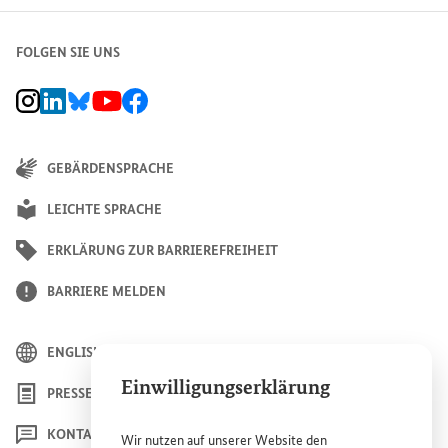
FOLGEN SIE UNS
BMZ Instagram-Kanal, Externer Link
BMZ LinkedIn Unternehmensseite, Externer Link
BMZ Bluesky-Seite, Externer Link
BMZ Youtube-Kanal, Externer Link
BMZ Facebook-Seite, Externer Link
GEBÄRDENSPRACHE
LEICHTE SPRACHE
ERKLÄRUNG ZUR BARRIEREFREIHEIT
BARRIERE MELDEN
ENGLISH
Einwilligungserklärung
PRESSE
KONTAKT
Wir nutzen auf unserer
Website
den