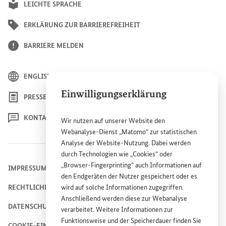
LEICHTE SPRACHE
ERKLÄRUNG ZUR BARRIEREFREIHEIT
BARRIERE MELDEN
ENGLISH
Einwilligungserklärung
PRESSE
KONTAKT
Wir nutzen auf unserer
Website
den
Webanalyse-Dienst „Matomo“ zur statistischen
Analyse der
Website
-Nutzung. Dabei werden
durch Technologien wie „
Cookies
“ oder
„
Browser
-
Fingerprinting
“ auch Informationen auf
IMPRESSUM
den Endgeräten der Nutzer gespeichert oder es
wird auf solche Informationen zugegriffen.
RECHTLICHE HINWEISE
Anschließend werden diese zur Webanalyse
DATENSCHUTZHINWEIS
verarbeitet. Weitere Informationen zur
Funktionsweise und der Speicherdauer finden Sie
COOKIE-EINSTELLUNGEN