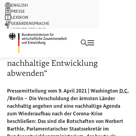
Suchbegriff
ENGLISH
PRESSE
LEXIKON
GEBÄRDENSPRACHE
LEICHTE SPRACHE
Suchen
NEWSLETTER
Startseite des Bundesminist
WELTBANK-FRÜHJAHRSTAGUNG
„Verlorene Dekade für
nachhaltige Entwicklung
abwenden“
Pressemitteilung vom 9. April 2021 | Washington
D.C.
/Berlin – Die Verschuldung der ärmsten Länder
nachhaltig angehen und eine nachhaltige Agenda
zum Wiederaufbau nach der Corona-Krise
beschließen: Das sind die Botschaften von Norbert
Barthle, Parlamentarischer Staatssekretär im