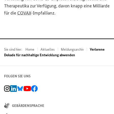
Therapeutika zur Verfügung, davon knapp eine Milliarde
für die
COVAX
-Impfallianz.
Sie sind hier:
Home
Aktuelles
Meldungsarchiv
Verlorene
Dekade für nachhaltige Entwicklung abwenden
FOLGEN SIE UNS
BMZ Instagram-Kanal, Externer Link
BMZ LinkedIn Unternehmensseite, Externer Link
BMZ Bluesky-Seite, Externer Link
BMZ Youtube-Kanal, Externer Link
BMZ Facebook-Seite, Externer Link
GEBÄRDENSPRACHE