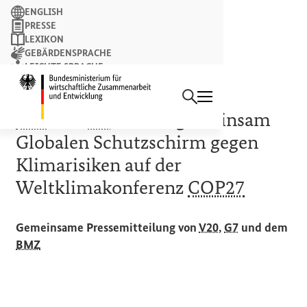
Suchbegriff
ENGLISH
PRESSE
LEXIKON
GEBÄRDENSPRACHE
LEICHTE SPRACHE
Suchen
NEWSLETTER
Startseite des Bundesminist
VERLUSTE UND SCHÄDEN ABSICHERN
V20
und
G7
starten gemeinsam
Globalen Schutzschirm gegen
Klimarisiken auf der
Weltklimakonferenz
COP27
Gemeinsame Pressemitteilung von
V20
,
G7
und dem
BMZ