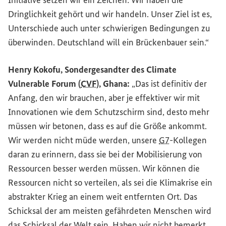
Initiative setzen wir ein Zeichen: Wir haben die
Dringlichkeit gehört und wir handeln. Unser Ziel ist es,
Unterschiede auch unter schwierigen Bedingungen zu
überwinden. Deutschland will ein Brückenbauer sein.“
Henry Kokofu, Sondergesandter des
Climate
Vulnerable Forum
(
CVF
), Ghana:
„Das ist definitiv der
Anfang, den wir brauchen, aber je effektiver wir mit
Innovationen wie dem Schutzschirm sind, desto mehr
müssen wir betonen, dass es auf die Größe ankommt.
Wir werden nicht müde werden, unsere
G7
-Kollegen
daran zu erinnern, dass sie bei der Mobilisierung von
Ressourcen besser werden müssen. Wir können die
Ressourcen nicht so verteilen, als sei die Klimakrise ein
abstrakter Krieg an einem weit entfernten Ort. Das
Schicksal der am meisten gefährdeten Menschen wird
das Schicksal der Welt sein. Haben wir nicht bemerkt,