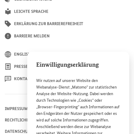
LEICHTE SPRACHE
ERKLÄRUNG ZUR BARRIEREFREIHEIT
BARRIERE MELDEN
ENGLISH
Einwilligungserklärung
PRESSE
KONTAKT
Wir nutzen auf unserer
Website
den
Webanalyse-Dienst „Matomo“ zur statistischen
Analyse der
Website
-Nutzung. Dabei werden
durch Technologien wie „
Cookies
“ oder
„
Browser
-
Fingerprinting
“ auch Informationen auf
IMPRESSUM
den Endgeräten der Nutzer gespeichert oder es
wird auf solche Informationen zugegriffen.
RECHTLICHE HINWEISE
Anschließend werden diese zur Webanalyse
DATENSCHUTZHINWEIS
verarbeitet. Weitere Informationen zur