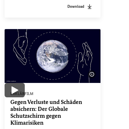
Download
Dateityp
pdf
Sachstandsdatum
11/2
Bildinformatione
Video abspielen
ERKLÄRFILM
Gegen Verluste und Schäden
absichern: Der Globale
Schutzschirm gegen
Klimarisiken