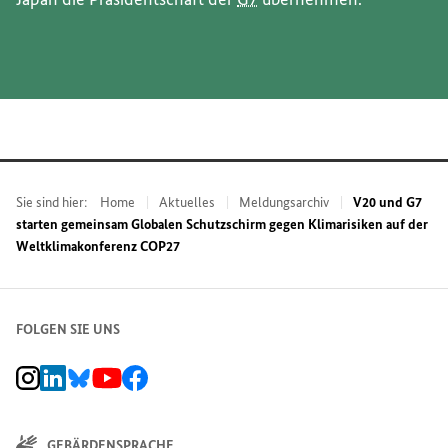
Sie sind hier:
Home
Aktuelles
Meldungsarchiv
V20 und G7
starten gemeinsam Globalen Schutzschirm gegen Klimarisiken auf der
Weltklimakonferenz COP27
FOLGEN SIE UNS
BMZ Instagram-Kanal, Externer Link
BMZ LinkedIn Unternehmensseite, Externer Link
BMZ Bluesky-Seite, Externer Link
BMZ Youtube-Kanal, Externer Link
BMZ Facebook-Seite, Externer Link
GEBÄRDENSPRACHE