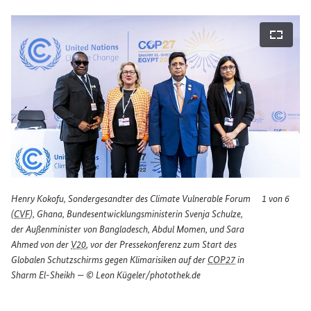
bildansicht öffnen
Vollbi
Henry Kokofu, Sondergesandter des
Climate Vulnerable Forum
1 von 6
(
CVF
), Ghana, Bundesentwicklungsministerin Svenja Schulze,
der Außenminister von Bangladesch, Abdul Momen, und Sara
Ahmed von der
V20
, vor der Pressekonferenz zum Start des
Globalen Schutzschirms gegen Klimarisiken auf der
COP27
in
Sharm El-Sheikh — © Leon Kügeler/photothek.de