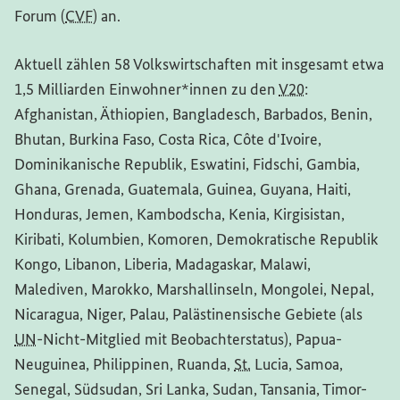
Forum
(
CVF
) an.
Aktuell zählen 58 Volkswirtschaften mit insgesamt etwa
1,5 Milliarden Einwohner*innen zu den
V20
:
Afghanistan, Äthiopien, Bangladesch, Barbados, Benin,
Bhutan, Burkina Faso, Costa Rica,
Côte d'Ivoire
,
Dominikanische Republik, Eswatini, Fidschi, Gambia,
Ghana, Grenada, Guatemala, Guinea, Guyana, Haiti,
Honduras, Jemen, Kambodscha, Kenia, Kirgisistan,
Kiribati, Kolumbien, Komoren, Demokratische Republik
Kongo, Libanon, Liberia, Madagaskar, Malawi,
Malediven, Marokko, Marshallinseln, Mongolei, Nepal,
Nicaragua, Niger, Palau, Palästinensische Gebiete (als
UN
-Nicht-Mitglied mit Beobachterstatus), Papua-
Neuguinea, Philippinen, Ruanda,
St.
Lucia, Samoa,
Senegal, Südsudan, Sri Lanka, Sudan, Tansania, Timor-