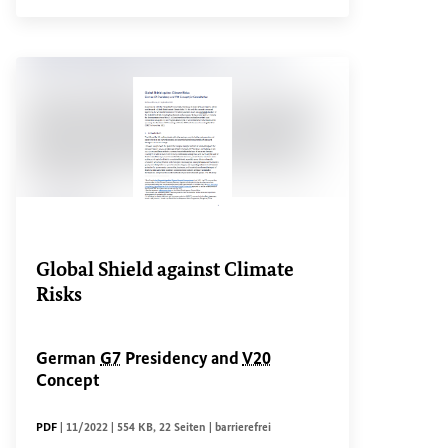
Global Shield against Climate
Risks
German
G7
Presidency
and
V20
Concept
DATEITYP
Sachstandsdatum
Dateigröße
Seiten
Zugänglichkeit
PDF
|
11/2022
|
554 KB
,
22 Seiten
|
barrierefrei