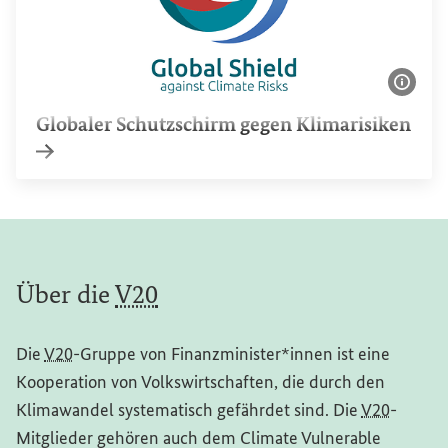
Bildi
Globaler Schutzschirm gegen Klimarisiken
Interner Link
Über die
V20
Die
V20
-Gruppe von Finanzminister*innen ist eine
Kooperation von Volkswirtschaften, die durch den
Klimawandel systematisch gefährdet sind. Die
V20
-
Mitglieder gehören auch dem
Climate Vulnerable