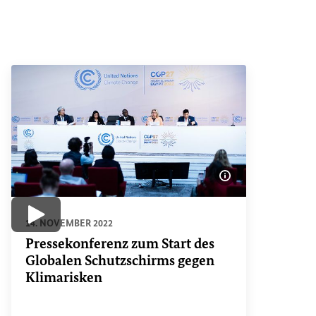
Bildinformatione
Video abspielen
14. NOVEMBER 2022
Pressekonferenz zum Start des
Globalen Schutzschirms gegen
Klimarisken