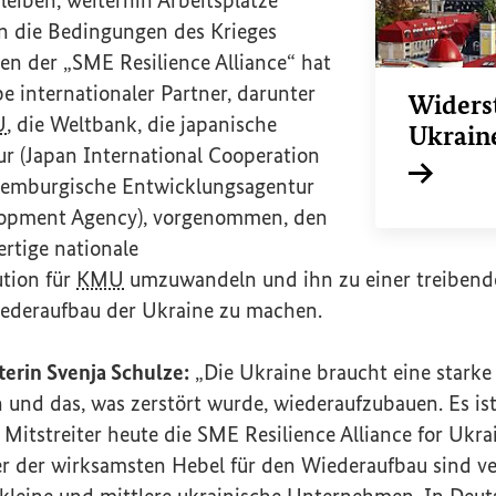
an die Bedingungen des Krieges
en der „
SME Resilience Alliance
“ hat
e internationaler Partner, darunter
Widers
U
, die Weltbank, die japanische
Ukrain
r (
Japan International Cooperation
uxemburgische Entwicklungsagentur
Interner L
opment Agency
), vorgenommen, den
ertige nationale
ution für
KMU
umzuwandeln und ihn zu einer treibende
iederaufbau der Ukraine zu machen.
erin Svenja Schulze:
„Die Ukraine braucht eine starke
 und das, was zerstört wurde, wiederaufzubauen. Es ist
e Mitstreiter heute die
SME
Resilience Alliance for Ukra
er der wirksamsten Hebel für den Wiederaufbau sind ve
 kleine und mittlere ukrainische Unternehmen. In Deut