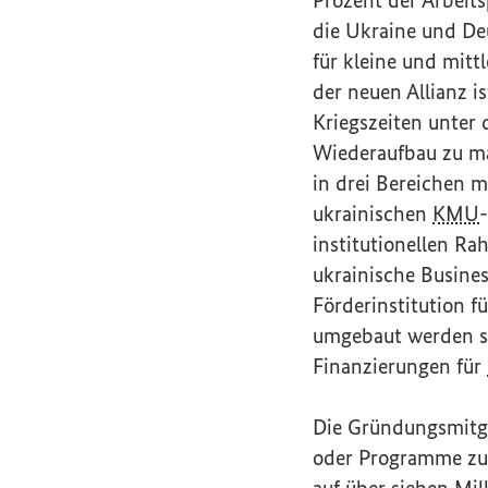
die Ukraine und Deu
für kleine und mit
der neuen Allianz i
Kriegszeiten unter d
Wiederaufbau zu ma
in drei Bereichen m
ukrainischen
KMU
-
institutionellen Ra
ukrainische
Busine
Förderinstitution f
umgebaut werden sol
Finanzierungen für
Die Gründungsmitgli
oder Programme zum
auf über sieben Mil