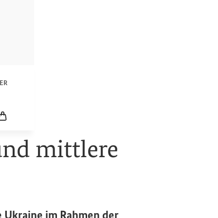
n
ER
icklung
Leerer Warenkorb
und mittlere
ie Ukraine im Rahmen der