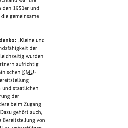
in den 1950er und
n die gemeinsame
ydenko:
„Kleine und
ndsfähigkeit der
Gleichzeitig wurden
rtnern aufrichtig
ainischen
KMU
-
reitstellung
 und staatlichen
rung der
ndere beim Zugang
. Dazu gehört auch,
 Bereitstellung von
U
zu unterstützen.