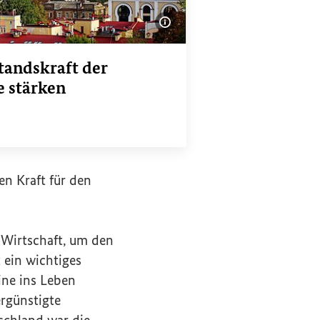
Bildinformationen einble
tandskraft der
e stärken
ink
n Kraft für den
 Wirtschaft, um den
 ein wichtiges
ine
ins Leben
rgünstigte
schland war die