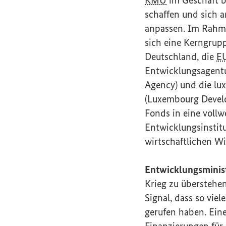
schaffen und sich 
anpassen. Im Rahm
sich eine Kerngrupp
Deutschland, die
E
Entwicklungsagentu
Agency
) und die l
(
Luxembourg Devel
Fonds in eine vollw
Entwicklungsinstit
wirtschaftlichen W
Entwicklungsminist
Krieg zu überstehen
Signal, dass so viel
gerufen haben. Ein
Finanzierungen für