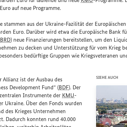
n Euro auf neue Programme.
ge stammen aus der Ukraine-Fazilität der Europäische
iarden Euro. Darüber wird etwa die Europäische Bank f
EBRD
) neue Finanzierungen bereitstellen, um den Liqui
nehmen zu decken und Unterstützung für vom Krieg be
sonders bedürftige Gruppen wie Kriegsveteranen und
SIEHE AUCH
r Allianz ist der Ausbau des
ness Development Fund
“ (
BDF
). Der
 zentralen Instrumente der
KMU
-
er Ukraine. Über den Fonds wurden
d des Krieges Unternehmen
tzt. Dadurch konnten rund 40.000
eiben, weiterhin Arbeitsplätze