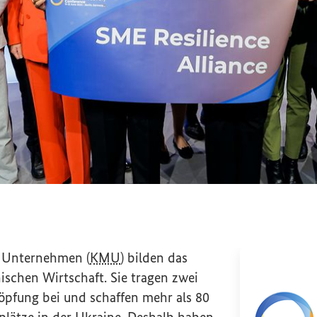
erenz: Start der Small and Medium-sized Ent
e Unternehmen (
KMU
) bilden das
ischen Wirtschaft. Sie tragen zwei
öpfung bei und schaffen mehr als 80
plätze in der Ukraine. Deshalb haben