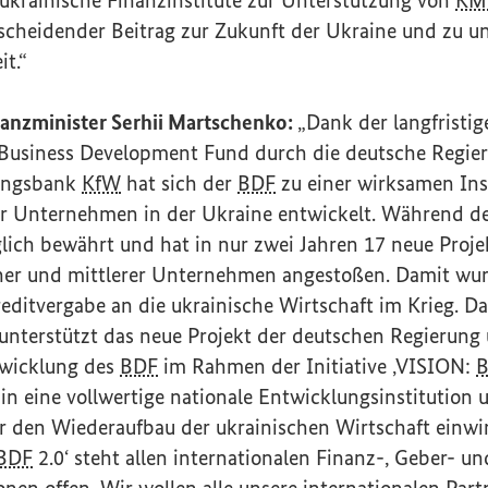
ntscheidender Beitrag zur Zukunft der Ukraine und zu u
t.“
nanzminister Serhii Martschenko:
„Dank der langfristi
Business Development Fund
durch die deutsche Regie
ungsbank
KfW
hat sich der
BDF
zu einer wirksamen Inst
er Unternehmen in der Ukraine entwickelt. Während de
ich bewährt und hat in nur zwei Jahren 17 neue Proje
ner und mittlerer Unternehmen angestoßen. Damit wu
editvergabe an die ukrainische Wirtschaft im Krieg. Da
unterstützt das neue Projekt der deutschen Regierung
twicklung des
BDF
im Rahmen der Initiative ‚VISION:
in eine vollwertige nationale Entwicklungsinstitution
für den Wiederaufbau der ukrainischen Wirtschaft einwi
BDF
2.0‘ steht allen internationalen Finanz-, Geber- un
onen offen. Wir wollen alle unsere internationalen Partn