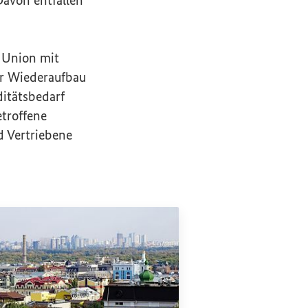
n Union mit
ür Wiederaufbau
ditätsbedarf
troffene
 Vertriebene