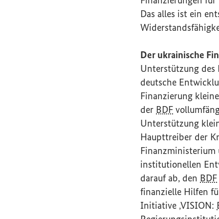
Das alles ist ein e
Widerstandsfähigkei
Der ukrainische Fi
Unterstützung des
deutsche Entwickl
Finanzierung klein
der
BDF
vollumfängl
Unterstützung klei
Haupttreiber der Kr
Finanzministerium 
institutionellen En
darauf ab, den
BDF
finanzielle Hilfen 
Initiative ‚VISION:
Regierungsinstituti