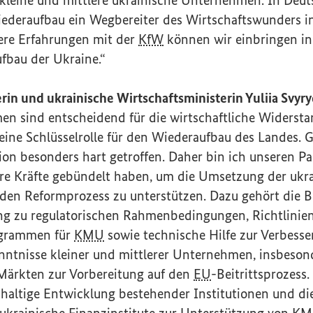
Wiederaufbau ein Wegbereiter des Wirtschaftswunders 
ere Erfahrungen mit der
KfW
können wir einbringen i
fbau der Ukraine.“
rin und ukrainische Wirtschaftsministerin Yuliia Svyr
en sind entscheidend für die wirtschaftliche Widersta
eine Schlüsselrolle für den Wiederaufbau des Landes. 
on besonders hart getroffen. Daher bin ich unseren Pa
ihre Kräfte gebündelt haben, um die Umsetzung der ukr
den Reformprozess zu unterstützen. Dazu gehört die Be
ng zu regulatorischen Rahmenbedingungen, Richtlinien
ogrammen für
KMU
sowie technische Hilfe zur Verbesse
nntnisse kleiner und mittlerer Unternehmen, insbeso
 Märkten zur Vorbereitung auf den
EU
-Beitrittsprozess
haltige Entwicklung bestehender Institutionen und die
 ukrainische Finanzinstitute zur Unterstützung von
KM