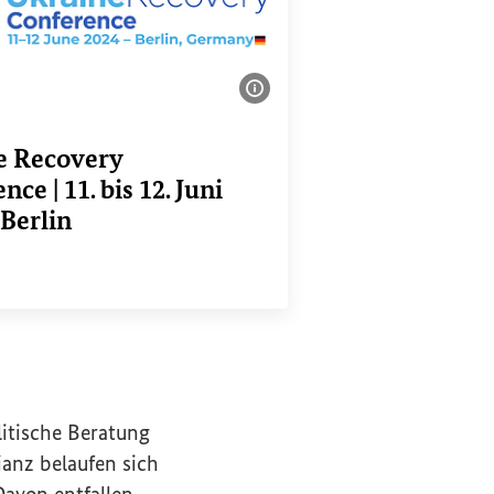
Bildinformationen einble
e Recovery
ence
| 11. bis 12. Juni
 Berlin
ink
litische Beratung
anz belaufen sich
avon entfallen