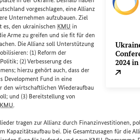
tschland vorgeschlagen, eine Allianz
tlere Unternehmen aufzubauen. Ziel
st es, den ukrainischen
KMU
in
ie Arme zu greifen und sie fit für den
chen. Die Allianz soll Unterstützung
Ukrain
obilisieren: (1) Reform der
Confer
Politik; (2) Verbesserung des
2024 in
hmens; hierzu gehört auch, dass der
Externer L
ss Development Fund
in eine
ür den wirtschaftlichen Wiederaufbau
l; und (3) Bereitstellung von
KMU
.
eder tragen zur Allianz durch Finanzinvestitionen, po
 Kapazitätsaufbau bei. Die Gesamtzusagen für die Alli
liarden Euro für laufende und neue
KMU
-Programme. D