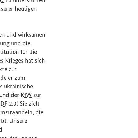
nserer heutigen
gen und wirksamen
rung und die
itution für die
s Krieges hat sich
kte zur
rde er zum
s ukrainische
 und der
KfW
zur
BDF
2.0‘. Sie zielt
 umzuwandeln, die
rbt. Unsere
d
er, die uns zur