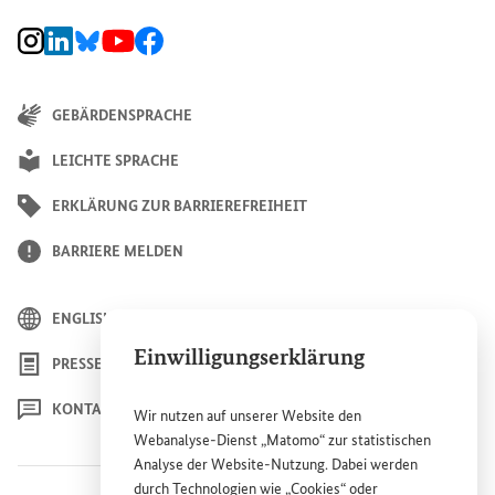
BMZ Instagram-Kanal, Externer Link
BMZ LinkedIn Unternehmensseite, Externer Link
BMZ Bluesky-Seite, Externer Link
BMZ Youtube-Kanal, Externer Link
BMZ Facebook-Seite, Externer Link
GEBÄRDENSPRACHE
LEICHTE SPRACHE
ERKLÄRUNG ZUR BARRIEREFREIHEIT
BARRIERE MELDEN
ENGLISH
Einwilligungserklärung
PRESSE
KONTAKT
Wir nutzen auf unserer
Website
den
Webanalyse-Dienst „Matomo“ zur statistischen
Analyse der
Website
-Nutzung. Dabei werden
durch Technologien wie „
Cookies
“ oder