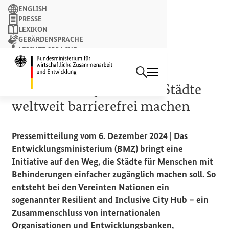
Suchbegriff
ENGLISH
PRESSE
LEXIKON
GEBÄRDENSPRACHE
LEICHTE SPRACHE
Suchen
NEWSLETTER
Startseite des Bundesminist
STADTENTWICKLUNG
„
Inclusive City Hub
“ soll Städte
weltweit barrierefrei machen
Pressemitteilung vom 6. Dezember 2024 | Das
Entwicklungsministerium (
BMZ
) bringt eine
Initiative auf den Weg, die Städte für Menschen mit
Behinderungen einfacher zugänglich machen soll. So
entsteht bei den Vereinten Nationen ein
sogenannter
Resilient and Inclusive City Hub
– ein
Zusammenschluss von internationalen
Organisationen und Entwicklungsbanken,