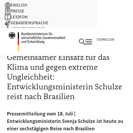
Suchbegriff
ENGLISH
PRESSE
LEXIKON
GEBÄRDENSPRACHE
LEICHTE SPRACHE
Suchen
NEWSLETTER
Startseite des Bundesminist
WALDSCHUTZ, WIEDERBEWALDUNG, SITUATION TRADITIONELLER
VÖLKER
Gemeinsamer Einsatz für das
Klima und gegen extreme
Ungleichheit:
Entwicklungsministerin Schulze
reist nach Brasilien
Pressemitteilung vom 18. Juli |
Entwicklungsministerin Svenja Schulze ist heute zu
einer sechstägigen Reise nach Brasilien