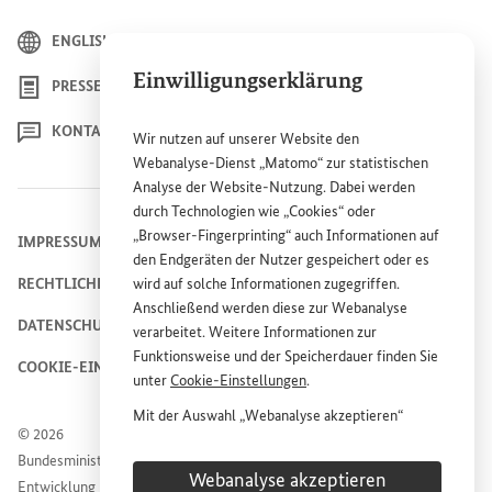
ENGLISH
Einwilligungserklärung
PRESSE
KONTAKT
Wir nutzen auf unserer
Website
den
Webanalyse-Dienst „Matomo“ zur statistischen
Analyse der
Website
-Nutzung. Dabei werden
durch Technologien wie „
Cookies
“ oder
„
Browser
-
Fingerprinting
“ auch Informationen auf
IMPRESSUM
den Endgeräten der Nutzer gespeichert oder es
RECHTLICHE HINWEISE
wird auf solche Informationen zugegriffen.
Anschließend werden diese zur Webanalyse
DATENSCHUTZHINWEIS
verarbeitet. Weitere Informationen zur
Funktionsweise und der Speicherdauer finden Sie
COOKIE-EINSTELLUNGEN
unter
Cookie
-Einstellungen
.
Mit der Auswahl „Webanalyse akzeptieren“
© 2026
stimmen Sie der Nutzung des Webanalyse-
Bundesministerium für wirtschaftliche Zusammenarbeit und
Dienstes „Matomo“ auf der
Website
des
Webanalyse akzeptieren
Entwicklung
Bundesministeriums für wirtschaftliche