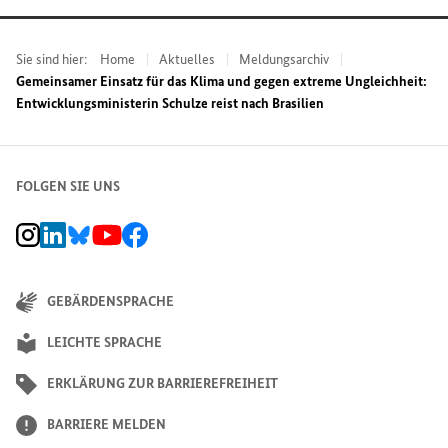
Sie sind hier:
Home
Aktuelles
Meldungsarchiv
Gemeinsamer Einsatz für das Klima und gegen extreme Ungleichheit:
Entwicklungsministerin Schulze reist nach Brasilien
FOLGEN SIE UNS
BMZ Instagram-Kanal, Externer Link
BMZ LinkedIn Unternehmensseite, Externer Link
BMZ Bluesky-Seite, Externer Link
BMZ Youtube-Kanal, Externer Link
BMZ Facebook-Seite, Externer Link
GEBÄRDENSPRACHE
LEICHTE SPRACHE
ERKLÄRUNG ZUR BARRIEREFREIHEIT
BARRIERE MELDEN