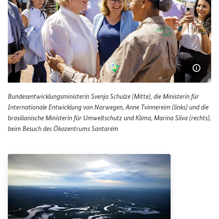
Bildi
Bundesentwicklungsministerin Svenja Schulze (Mitte), die Ministerin für
Internationale Entwicklung von Norwegen, Anne Tvinnereim (links) und die
brasilianische Ministerin für Umweltschutz und Klima, Marina Silva (rechts),
beim Besuch des Ökozentrums Santarém
Bundesentwicklungsministerin Svenja Schulze (Mitte), die