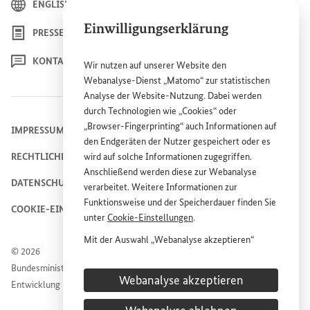
ENGLISH
Einwilligungserklärung
PRESSE
KONTAKT
Wir nutzen auf unserer
Website
den
Webanalyse-Dienst „Matomo“ zur statistischen
Analyse der
Website
-Nutzung. Dabei werden
durch Technologien wie „
Cookies
“ oder
„
Browser
-
Fingerprinting
“ auch Informationen auf
IMPRESSUM
den Endgeräten der Nutzer gespeichert oder es
wird auf solche Informationen zugegriffen.
RECHTLICHE HINWEISE
Anschließend werden diese zur Webanalyse
DATENSCHUTZHINWEIS
verarbeitet. Weitere Informationen zur
Funktionsweise und der Speicherdauer finden Sie
COOKIE-EINSTELLUNGEN
unter
Cookie
-Einstellungen
.
Mit der Auswahl „Webanalyse akzeptieren“
© 2026
stimmen Sie der Nutzung des Webanalyse-
Bundesministerium für wirtschaftliche Zusammenarbeit und
Dienstes „Matomo“ auf der
Website
des
Webanalyse akzeptieren
Entwicklung
Bundesministeriums für wirtschaftliche
Entwicklung und Zusammenarbeit (
BMZ
) zu.