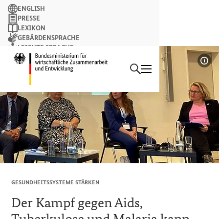
Suchbegriff
ENGLISH
PRESSE
LEXIKON
GEBÄRDENSPRACHE
LEICHTE SPRACHE
Suchen
NEWSLETTER
Startseite des Bundesminist
Bil
GESUNDHEITSSYSTEME STÄRKEN
Der Kampf gegen Aids,
Tuberkulose und Malaria kann