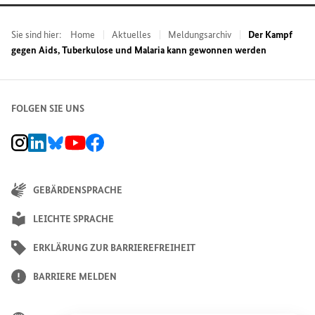
Sie sind hier:
Home
Aktuelles
Meldungsarchiv
Der Kampf
gegen Aids, Tuberkulose und Malaria kann gewonnen werden
FOLGEN SIE UNS
BMZ Instagram-Kanal, Externer Link
BMZ LinkedIn Unternehmensseite, Externer Link
BMZ Bluesky-Seite, Externer Link
BMZ Youtube-Kanal, Externer Link
BMZ Facebook-Seite, Externer Link
GEBÄRDENSPRACHE
LEICHTE SPRACHE
ERKLÄRUNG ZUR BARRIEREFREIHEIT
BARRIERE MELDEN