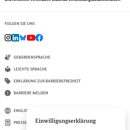
FOLGEN SIE UNS
BMZ Instagram-Kanal, Externer Link
BMZ LinkedIn Unternehmensseite, Externer Link
BMZ Bluesky-Seite, Externer Link
BMZ Youtube-Kanal, Externer Link
BMZ Facebook-Seite, Externer Link
GEBÄRDENSPRACHE
LEICHTE SPRACHE
ERKLÄRUNG ZUR BARRIEREFREIHEIT
BARRIERE MELDEN
ENGLISH
Einwilligungserklärung
PRESSE