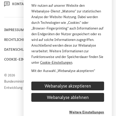
KONTAKT
Wir nutzen auf unserer
Website
den
Webanalyse-Dienst „Matomo“ zur statistischen
Analyse der
Website
-Nutzung. Dabei werden
durch Technologien wie „
Cookies
“ oder
„
Browser
-
Fingerprinting
“ auch Informationen auf
IMPRESSUM
den Endgeräten der Nutzer gespeichert oder es
wird auf solche Informationen zugegriffen.
RECHTLICHE HINWEISE
Anschließend werden diese zur Webanalyse
DATENSCHUTZHINWEIS
verarbeitet. Weitere Informationen zur
Funktionsweise und der Speicherdauer finden Sie
COOKIE-EINSTELLUNGEN
unter
Cookie
-Einstellungen
.
Mit der Auswahl „Webanalyse akzeptieren“
© 2026
stimmen Sie der Nutzung des Webanalyse-
Bundesministerium für wirtschaftliche Zusammenarbeit und
Dienstes „Matomo“ auf der
Website
des
Webanalyse akzeptieren
Entwicklung
Bundesministeriums für wirtschaftliche
Entwicklung und Zusammenarbeit (
BMZ
) zu.
Webanalyse ablehnen
Diese Einwilligung ist freiwillig, für die Nutzung
der
Website
des
BMZ
nicht erforderlich und kann
jederzeit für die Zukunft unter
Cookie
-
Weitere Einstellungen