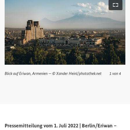
bildansicht öffnen
Vollbi
Blick auf Eriwan, Armenien — © Xander Heinl/photothek.net
1 von 4
Pressemitteilung vom 1. Juli 2022 | Berlin/Eriwan –