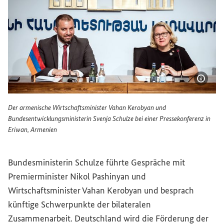
Bildi
Der armenische Wirtschaftsminister Vahan Kerobyan und
Bundesentwicklungsministerin Svenja Schulze bei einer Pressekonferenz in
Eriwan, Armenien
Der armenische Wirtschaftsminister Vahan Kerobyan und B
Bundesministerin Schulze führte Gespräche mit
Premierminister Nikol Pashinyan und
Wirtschaftsminister Vahan Kerobyan und besprach
künftige Schwerpunkte der bilateralen
Zusammenarbeit. Deutschland wird die Förderung der