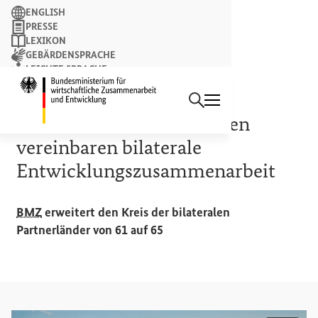
Suchbegriff
ENGLISH
PRESSE
LEXIKON
GEBÄRDENSPRACHE
LEICHTE SPRACHE
Suchen
NEWSLETTER
Startseite des Bundesminist
NEUE PARTNERSCHAFT
Deutschland und Armenien
vereinbaren bilaterale
Entwicklungszusammenarbeit
BMZ
erweitert den Kreis der bilateralen
Partnerländer von 61 auf 65