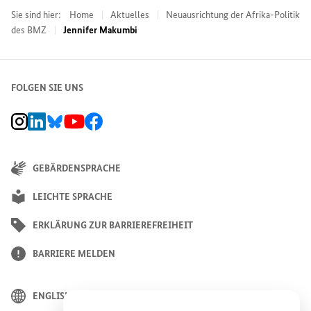
Sie sind hier:
Home
Aktuelles
Neuausrichtung der Afrika-Politik
des BMZ
Jennifer Makumbi
FOLGEN SIE UNS
BMZ Instagram-Kanal, Externer Link
BMZ LinkedIn Unternehmensseite, Externer Link
BMZ Bluesky-Seite, Externer Link
BMZ Youtube-Kanal, Externer Link
BMZ Facebook-Seite, Externer Link
GEBÄRDENSPRACHE
LEICHTE SPRACHE
ERKLÄRUNG ZUR BARRIEREFREIHEIT
BARRIERE MELDEN
ENGLISH