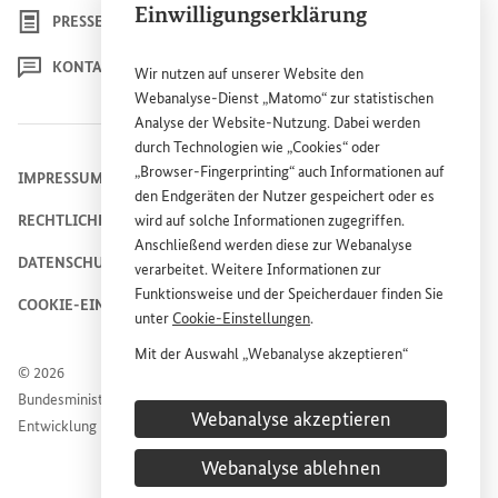
Einwilligungserklärung
PRESSE
KONTAKT
Wir nutzen auf unserer
Website
den
Webanalyse-Dienst „Matomo“ zur statistischen
Analyse der
Website
-Nutzung. Dabei werden
durch Technologien wie „
Cookies
“ oder
„
Browser
-
Fingerprinting
“ auch Informationen auf
IMPRESSUM
den Endgeräten der Nutzer gespeichert oder es
RECHTLICHE HINWEISE
wird auf solche Informationen zugegriffen.
Anschließend werden diese zur Webanalyse
DATENSCHUTZHINWEIS
verarbeitet. Weitere Informationen zur
Funktionsweise und der Speicherdauer finden Sie
COOKIE-EINSTELLUNGEN
unter
Cookie
-Einstellungen
.
Mit der Auswahl „Webanalyse akzeptieren“
© 2026
stimmen Sie der Nutzung des Webanalyse-
Bundesministerium für wirtschaftliche Zusammenarbeit und
Dienstes „Matomo“ auf der
Website
des
Webanalyse akzeptieren
Entwicklung
Bundesministeriums für wirtschaftliche
Entwicklung und Zusammenarbeit (
BMZ
) zu.
Webanalyse ablehnen
Diese Einwilligung ist freiwillig, für die Nutzung