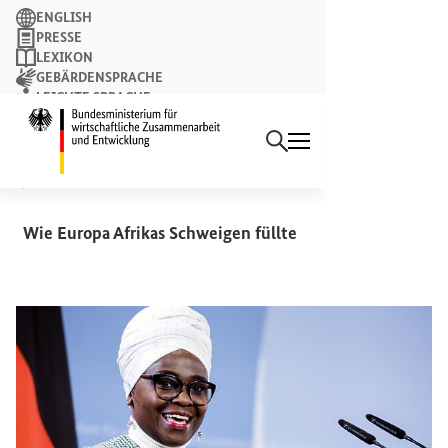
Suchbegriff
ENGLISH
PRESSE
LEXIKON
GEBÄRDENSPRACHE
LEICHTE SPRACHE
Suchen
NEWSLETTER
Startseite des Bundesminist
REDE
Jennifer Makumbi
Wie Europa Afrikas Schweigen füllte