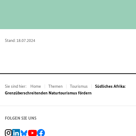
Stand: 18.07.2024
Sie sind hier:
Home
Themen
Tourismus
Südliches Afrika:
Grenzüberschreitenden Naturtourismus fördern
FOLGEN SIE UNS
BMZ Instagram-Kanal, Externer Link
BMZ LinkedIn Unternehmensseite, Externer Link
BMZ Bluesky-Seite, Externer Link
BMZ Youtube-Kanal, Externer Link
BMZ Facebook-Seite, Externer Link