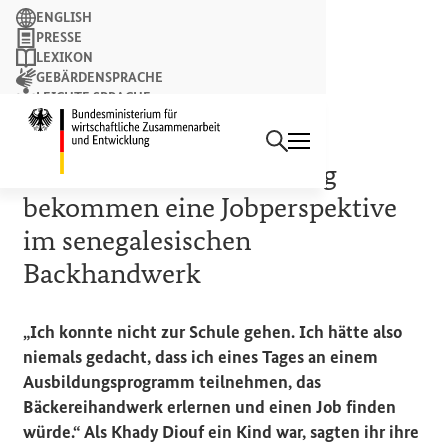
Suchbegriff
ENGLISH
PRESSE
LEXIKON
GEBÄRDENSPRACHE
LEICHTE SPRACHE
Suchen
NEWSLETTER
Startseite des Bundesminist
AUSBILDUNG
Frauen ohne Schulbildung
bekommen eine Jobperspektive
im senegalesischen
Backhandwerk
„Ich konnte nicht zur Schule gehen. Ich hätte also
niemals gedacht, dass ich eines Tages an einem
Ausbildungsprogramm teilnehmen, das
Bäckereihandwerk erlernen und einen Job finden
würde.“ Als Khady Diouf ein Kind war, sagten ihr ihre