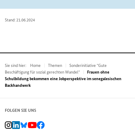
Stand: 21.06.2024
Sie sind hier:
Home
Themen
Sonderinitiative “Gute
Beschäftigung für sozial gerechten Wandel“
Frauen ohne
Schulbildung bekommen eine Jobperspektive im senegalesischen
Backhandwerk
FOLGEN SIE UNS
BMZ Instagram-Kanal, Externer Link
BMZ LinkedIn Unternehmensseite, Externer Link
BMZ Bluesky-Seite, Externer Link
BMZ Youtube-Kanal, Externer Link
BMZ Facebook-Seite, Externer Link