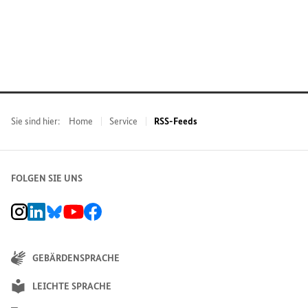
Sie sind hier:
Home
Service
RSS-Feeds
FOLGEN SIE UNS
BMZ Instagram-Kanal, Externer Link
BMZ LinkedIn Unternehmensseite, Externer Link
BMZ Bluesky-Seite, Externer Link
BMZ Youtube-Kanal, Externer Link
BMZ Facebook-Seite, Externer Link
GEBÄRDENSPRACHE
LEICHTE SPRACHE