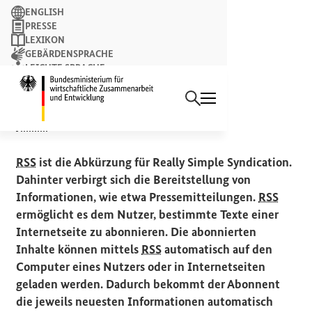
Suchbegriff
ENGLISH
PRESSE
LEXIKON
GEBÄRDENSPRACHE
LEICHTE SPRACHE
Suchen
NEWSLETTER
Startseite des Bundesminist
SERVICE
RSS
-Feeds
RSS
ist die Abkürzung für
Really Simple Syndication
.
Dahinter verbirgt sich die Bereitstellung von
Informationen, wie etwa Pressemitteilungen.
RSS
ermöglicht es dem Nutzer, bestimmte Texte einer
Internetseite zu abonnieren. Die abonnierten
Inhalte können mittels
RSS
automatisch auf den
Computer eines Nutzers oder in Internetseiten
geladen werden. Dadurch bekommt der Abonnent
die jeweils neuesten Informationen automatisch