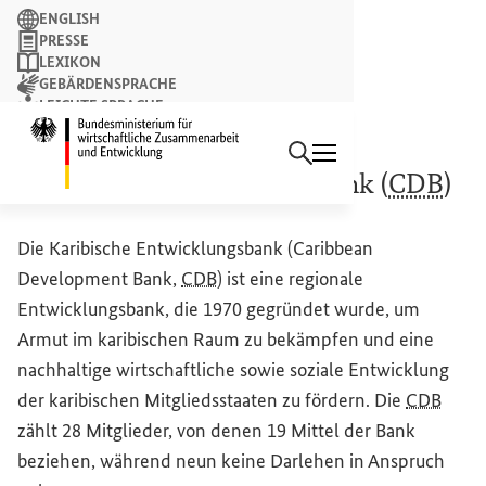
Suchbegriff
ENGLISH
PRESSE
LEXIKON
GEBÄRDENSPRACHE
LEICHTE SPRACHE
Suchen
NEWSLETTER
Startseite des Bundesminist
Karibische Entwicklungsbank (
CDB
)
Die Karibische Entwicklungsbank (
Caribbean
Development Bank,
CDB
) ist eine regionale
Entwicklungsbank, die 1970 gegründet wurde, um
Armut im karibischen Raum zu bekämpfen und eine
nachhaltige wirtschaftliche sowie soziale Entwicklung
der karibischen Mitgliedsstaaten zu fördern. Die
CDB
zählt 28 Mitglieder, von denen 19 Mittel der Bank
beziehen, während neun keine Darlehen in Anspruch