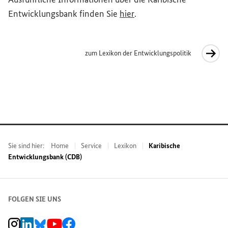
(Externer Link)
Entwicklungsbank finden Sie
hier
.
zum Lexikon der Entwicklungspolitik
Interner Link
Sie sind hier:
Home
Service
Lexikon
Karibische
Entwicklungsbank (CDB)
FOLGEN SIE UNS
BMZ Instagram-Kanal, Externer Link
BMZ LinkedIn Unternehmensseite, Externer Link
BMZ Bluesky-Seite, Externer Link
BMZ Youtube-Kanal, Externer Link
BMZ Facebook-Seite, Externer Link