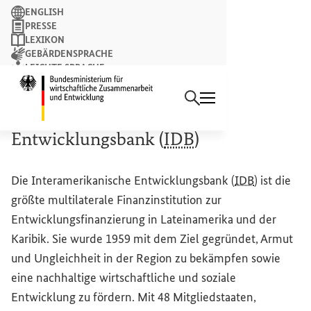
Suchbegriff
ENGLISH
PRESSE
LEXIKON
GEBÄRDENSPRACHE
LEICHTE SPRACHE
Suchen
NEWSLETTER
Startseite des Bundesminist
Interamerikanische
Entwicklungsbank (
IDB
)
Die Interamerikanische Entwicklungsbank (
IDB
) ist die
größte multilaterale Finanzinstitution zur
Entwicklungsfinanzierung in Lateinamerika und der
Karibik. Sie wurde 1959 mit dem Ziel gegründet, Armut
und Ungleichheit in der Region zu bekämpfen sowie
eine nachhaltige wirtschaftliche und soziale
Entwicklung zu fördern. Mit 48 Mitgliedstaaten,