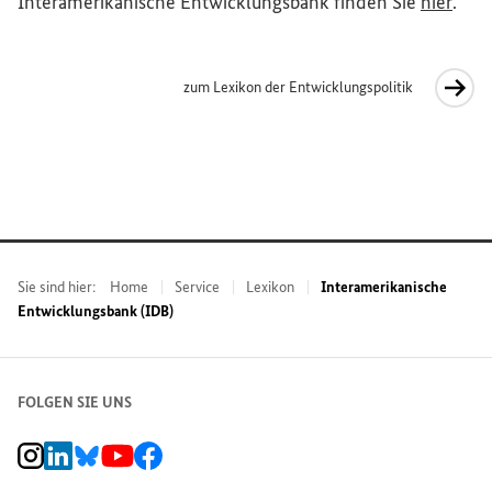
(Exte
Interamerikanische Entwicklungsbank finden Sie
hier
.
zum Lexikon der Entwicklungspolitik
Interner Link
Sie sind hier:
Home
Service
Lexikon
Interamerikanische
Entwicklungsbank (IDB)
FOLGEN SIE UNS
BMZ Instagram-Kanal, Externer Link
BMZ LinkedIn Unternehmensseite, Externer Link
BMZ Bluesky-Seite, Externer Link
BMZ Youtube-Kanal, Externer Link
BMZ Facebook-Seite, Externer Link