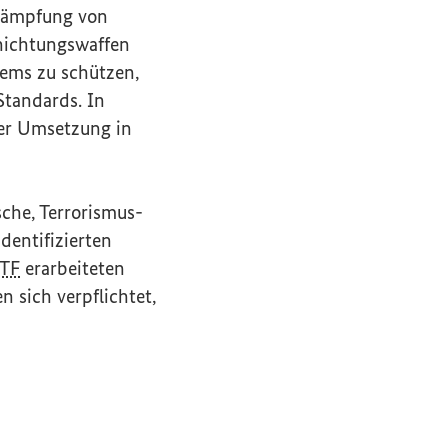
ekämpfung von
nichtungswaffen
stems zu schützen,
Standards. In
er Umsetzung in
sche, Terrorismus-
dentifizierten
TF
erarbeiteten
 sich verpflichtet,