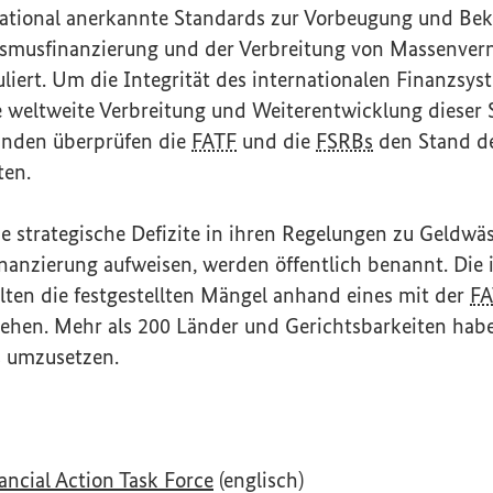
national anerkannte Standards zur Vorbeugung und B
ismusfinanzierung und der Verbreitung von Massenver
muliert. Um die Integrität des internationalen Finanzsy
 weltweite Verbreitung und Weiterentwicklung dieser 
änden überprüfen die
FATF
und die
FSRBs
den Stand d
ten.
ie strategische Defizite in ihren Regelungen zu Geldwä
inanzierung aufweisen, werden öffentlich benannt. Die i
lten die festgestellten Mängel anhand eines mit der
FA
ehen. Mehr als 200 Länder und Gerichtsbarkeiten haben
 umzusetzen.
(Externer Link)
ancial Action Task Force
(englisch)