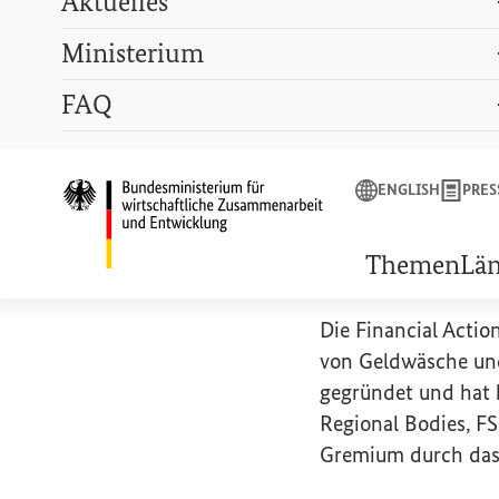
Aktuelles
Ministerium
Suchbegriff
FAQ
ENGLISH
PRESSE
LEXIKON
GEBÄRDENSPRACHE
ENGLISH
PRES
Startseite des Bunde
Financial
Themen
Lä
Die
Financial Actio
von Geldwäsche und
gegründet und hat 
Regional Bodies
, F
Gremium durch das 