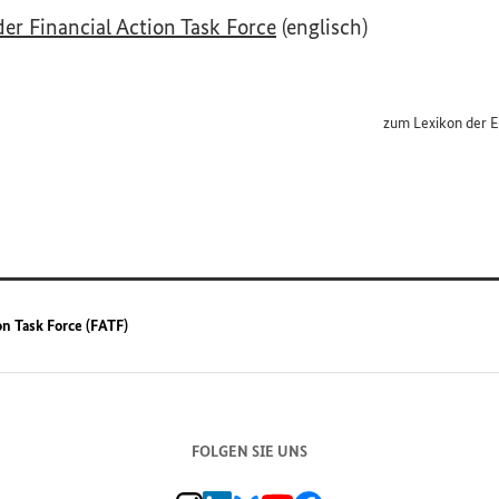
(Externer Link)
der
Financial Action Task Force
(englisch)
zum Lexikon der E
Interner Link
on Task Force (FATF)
FOLGEN SIE UNS