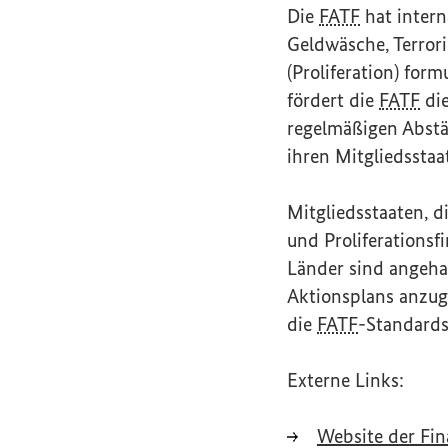
Die
FATF
hat inter
Geldwäsche, Terror
(Proliferation) for
fördert die
FATF
die
regelmäßigen Abst
ihren Mitgliedsstaa
Mitgliedsstaaten, d
und Proliferationsf
Länder sind angeha
Aktionsplans anzug
die
FATF
-Standards
Externe Links:
Website
der
Fin