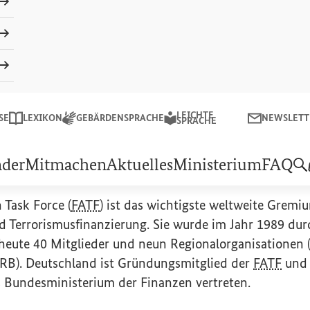
Schließe
Suchen
LEICHTE
LEICHTE SPRACHE
NEWSLETTER
SE
LEXIKON
GEBÄRDENSPRACHE
NEWSLETT
sministeriums für wirtschaftliche Zusammenarbeit und Entw
SPRACHE
 Action Task Force
(
FATF
)
nder
Mitmachen
Aktuelles
Ministerium
FAQ
n Task Force
(
FATF
) ist das wichtigste weltweite Grem
 Terrorismusfinanzierung. Sie wurde im Jahr 1989 dur
heute 40 Mitglieder und neun Regionalorganisationen 
SRB). Deutschland ist Gründungsmitglied der
FATF
und 
Bundesministerium der Finanzen vertreten.