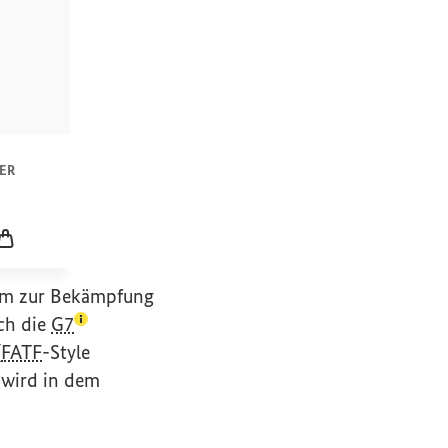
n
ER
icklung
Leerer Warenkorb
ium zur Bekämpfung
(Lexikon-Eintrag zum Begriff aufrufen)
ch die
G7
(
FATF
-Style
wird in dem