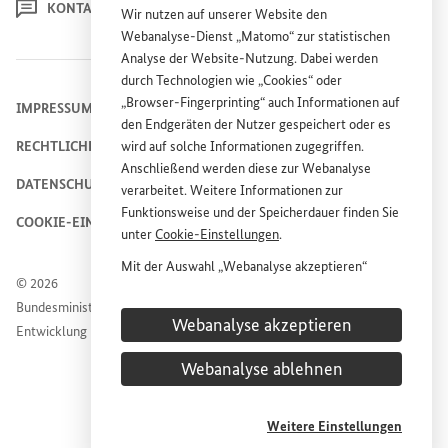
KONTAKT
Wir nutzen auf unserer
Website
den
Webanalyse-Dienst „Matomo“ zur statistischen
Analyse der
Website
-Nutzung. Dabei werden
durch Technologien wie „
Cookies
“ oder
„
Browser
-
Fingerprinting
“ auch Informationen auf
IMPRESSUM
den Endgeräten der Nutzer gespeichert oder es
RECHTLICHE HINWEISE
wird auf solche Informationen zugegriffen.
Anschließend werden diese zur Webanalyse
DATENSCHUTZHINWEIS
verarbeitet. Weitere Informationen zur
Funktionsweise und der Speicherdauer finden Sie
COOKIE-EINSTELLUNGEN
unter
Cookie
-Einstellungen
.
Mit der Auswahl „Webanalyse akzeptieren“
© 2026
stimmen Sie der Nutzung des Webanalyse-
Bundesministerium für wirtschaftliche Zusammenarbeit und
Dienstes „Matomo“ auf der
Website
des
Webanalyse akzeptieren
Entwicklung
Bundesministeriums für wirtschaftliche
Entwicklung und Zusammenarbeit (
BMZ
) zu.
Webanalyse ablehnen
Diese Einwilligung ist freiwillig, für die Nutzung
der
Website
des
BMZ
nicht erforderlich und kann
jederzeit für die Zukunft unter
Cookie
-
Weitere Einstellungen
Einstellungen
widerrufen werden.