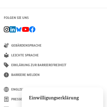
FOLGEN SIE UNS
BMZ Instagram-Kanal, Externer Link
BMZ LinkedIn Unternehmensseite, Externer Link
BMZ Bluesky-Seite, Externer Link
BMZ Youtube-Kanal, Externer Link
BMZ Facebook-Seite, Externer Link
GEBÄRDENSPRACHE
LEICHTE SPRACHE
ERKLÄRUNG ZUR BARRIEREFREIHEIT
BARRIERE MELDEN
ENGLISH
Einwilligungserklärung
PRESSE