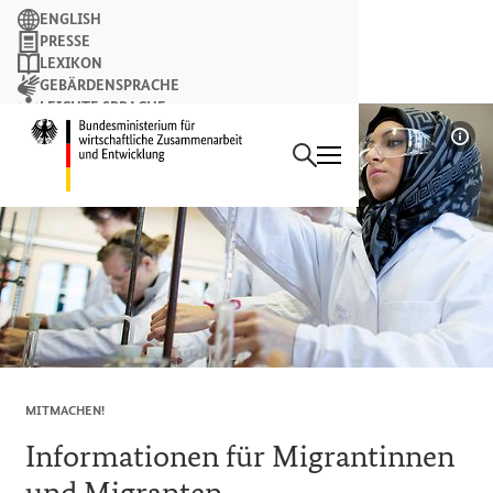
Suchbegriff
ENGLISH
PRESSE
LEXIKON
GEBÄRDENSPRACHE
LEICHTE SPRACHE
Suchen
NEWSLETTER
Startseite des Bundesminist
Bil
MITMACHEN!
Informationen für Migrantinnen
und Migranten