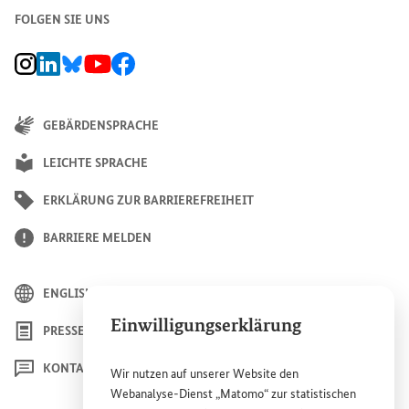
FOLGEN SIE UNS
BMZ Instagram-Kanal, Externer Link
BMZ LinkedIn Unternehmensseite, Externer Link
BMZ Bluesky-Seite, Externer Link
BMZ Youtube-Kanal, Externer Link
BMZ Facebook-Seite, Externer Link
GEBÄRDENSPRACHE
LEICHTE SPRACHE
ERKLÄRUNG ZUR BARRIEREFREIHEIT
BARRIERE MELDEN
ENGLISH
Einwilligungserklärung
PRESSE
KONTAKT
Wir nutzen auf unserer
Website
den
Webanalyse-Dienst „Matomo“ zur statistischen