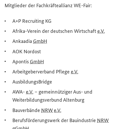
Mitglieder der Fachkräfteallianz
WE-Fair
:
A+P
Recruiting
KG
Afrika-Verein der deutschen Wirtschaft
e.V.
Ankaadia
GmbH
AOK Nordost
Apontis
GmbH
Arbeitgeberverband Pflege
e.V.
AusbildungsBridge
AWA-
e.V.
– gemeinnütziger Aus- und
Weiterbildungsverbund Altenburg
Bauverbände
NRW
e.V.
Berufsförderungswerk der Bauindustrie
NRW
gGmbH