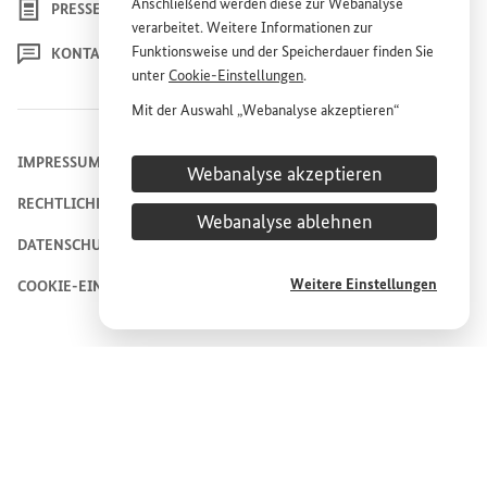
Anschließend werden diese zur Webanalyse
PRESSE
verarbeitet. Weitere Informationen zur
Funktionsweise und der Speicherdauer finden Sie
KONTAKT
unter
Cookie
-Einstellungen
.
Mit der Auswahl „Webanalyse akzeptieren“
stimmen Sie der Nutzung des Webanalyse-
Dienstes „Matomo“ auf der
Website
des
IMPRESSUM
Webanalyse akzeptieren
Bundesministeriums für wirtschaftliche
RECHTLICHE HINWEISE
Entwicklung und Zusammenarbeit (
BMZ
) zu.
Webanalyse ablehnen
Diese Einwilligung ist freiwillig, für die Nutzung
DATENSCHUTZHINWEIS
der
Website
des
BMZ
nicht erforderlich und kann
jederzeit für die Zukunft unter
Cookie
-
Weitere Einstellungen
COOKIE-EINSTELLUNGEN
Einstellungen
widerrufen werden.
© 2026
Bundesministerium für wirtschaftliche Zusammenarbeit und
Entwicklung