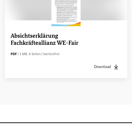
Absichtserklärung
Fachkräfteallianz
WE-Fair
DATEITYP
Dateigröße
Seiten
Zugänglichkeit
PDF
|
1 MB
,
6 Seiten
|
barrierefrei
Download
Dateityp
pdf
Dateigrö