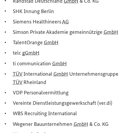
Randstad Deutschland
GmbH
& Co. KG
SHK Innung Berlin
Siemens
Healthineers
AG
Simson Private Akademie gemeinnützige
GmbH
TalentOrange
GmbH
telc
gGmbH
ti
communication
GmbH
TÜV
International
GmbH
Unternehmensgruppe
TÜV
Rheinland
VDP Personalvermittlung
Vereinte Dienstleistungsgewerkschaft (ver.di)
WBS
Recruiting
International
Wegener Bauunternehmen
GmbH
& Co. KG