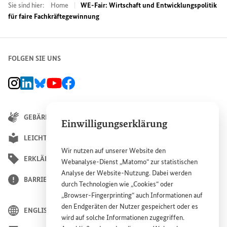
Sie sind hier:
Home
WE-Fair: Wirtschaft und Entwicklungspolitik
für faire Fachkräftegewinnung
FOLGEN SIE UNS
BMZ Instagram-Kanal, Externer Link
BMZ LinkedIn Unternehmensseite, Externer Link
BMZ Bluesky-Seite, Externer Link
BMZ Youtube-Kanal, Externer Link
BMZ Facebook-Seite, Externer Link
GEBÄRDENSPRACHE
Einwilligungserklärung
LEICHTE SPRACHE
Wir nutzen auf unserer
Website
den
ERKLÄRUNG ZUR BARRIEREFREIHEIT
Webanalyse-Dienst „Matomo“ zur statistischen
Analyse der
Website
-Nutzung. Dabei werden
BARRIERE MELDEN
durch Technologien wie „
Cookies
“ oder
„
Browser
-
Fingerprinting
“ auch Informationen auf
den Endgeräten der Nutzer gespeichert oder es
ENGLISH
wird auf solche Informationen zugegriffen.