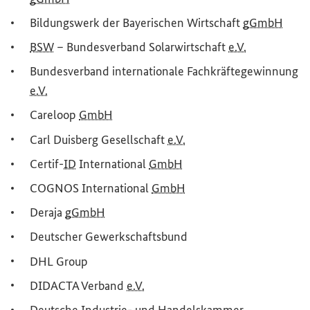
Bildungswerk der Bayerischen Wirtschaft
gGmbH
BSW
– Bundesverband Solarwirtschaft
e.V.
Bundesverband internationale Fachkräftegewinnung
e.V.
Careloop
GmbH
Carl Duisberg Gesellschaft
e.V.
Certif-
ID
International
GmbH
COGNOS International
GmbH
Deraja
gGmbH
Deutscher Gewerkschaftsbund
DHL
Group
DIDACTA Verband
e.V.
Deutsche Industrie- und Handelskammer