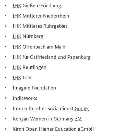
IHK
Gießen-Friedberg
IHK
Mittlerer Niederrhein
IHK
Mittleres Ruhrgebiet
IHK
Nürnberg
IHK
Offenbach am Main
IHK
für Ostfriesland und Papenburg
IHK
Reutlingen
IHK
Trier
Imagine Foundation
IndiaWorks
Interkultureller Sozialdienst
GmbH
Kenyan Women in Germany
e.V.
Kiron Open Higher Education
gGmbH