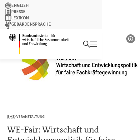
Suchbegriff
ENGLISH
PRESSE
LEXIKON
GEBÄRDENSPRACHE
LEICHTE SPRACHE
Suchen
NEWSLETTER
Startseite des Bundesminist
Bil
BMZ
-VERANSTALTUNG
WE-Fair
: Wirtschaft und
Entwicklungspolitik für faire