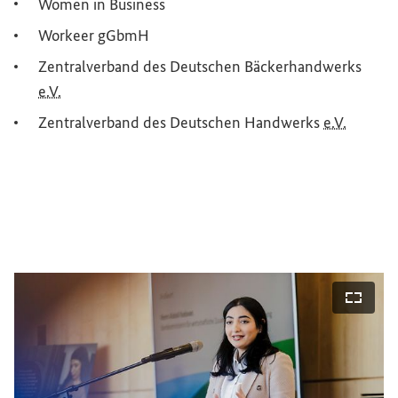
Women
in
Business
Workeer
gGbmH
Zentralverband des Deutschen Bäckerhandwerks
e.V.
Zentralverband des Deutschen Handwerks
e.V.
bildansicht öffnen
Vollbi