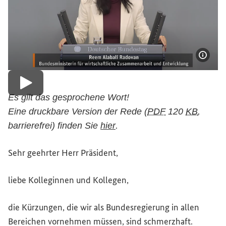
Bildi
Video abspielen
Es gilt das gesprochene Wort!
Eine druckbare Version der Rede (
PDF
120
KB
,
(Externer Link)
.
barrierefrei) finden Sie
hier
Sehr geehrter Herr Präsident,
liebe Kolleginnen und Kollegen,
die Kürzungen, die wir als Bundesregierung in allen
Bereichen vornehmen müssen, sind schmerzhaft.