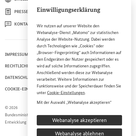
Einwilligungserklärung
PRESSE
KONTAKT
Wir nutzen auf unserer
Website
den
Webanalyse-Dienst „Matomo“ zur statistischen
Analyse der
Website
-Nutzung. Dabei werden
durch Technologien wie „
Cookies
“ oder
„
Browser
-
Fingerprinting
“ auch Informationen auf
IMPRESSUM
den Endgeräten der Nutzer gespeichert oder es
RECHTLICHE HINWEISE
wird auf solche Informationen zugegriffen.
Anschließend werden diese zur Webanalyse
DATENSCHUTZHINWEIS
verarbeitet. Weitere Informationen zur
Funktionsweise und der Speicherdauer finden Sie
COOKIE-EINSTELLUNGEN
unter
Cookie
-Einstellungen
.
Mit der Auswahl „Webanalyse akzeptieren“
© 2026
stimmen Sie der Nutzung des Webanalyse-
Bundesministerium für wirtschaftliche Zusammenarbeit und
Dienstes „Matomo“ auf der
Website
des
Webanalyse akzeptieren
Entwicklung
Bundesministeriums für wirtschaftliche
Entwicklung und Zusammenarbeit (
BMZ
) zu.
Webanalyse ablehnen
Diese Einwilligung ist freiwillig, für die Nutzung