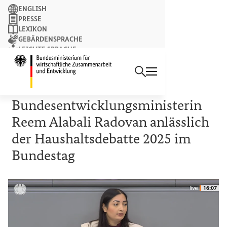
Suchbegriff
ENGLISH
PRESSE
LEXIKON
GEBÄRDENSPRACHE
LEICHTE SPRACHE
Suchen
NEWSLETTER
Startseite des Bundesminist
17. SEPTEMBER 2025
Rede der
Bundesentwicklungsministerin
Reem Alabali Radovan anlässlich
der Haushaltsdebatte 2025 im
Bundestag