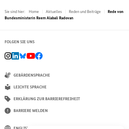
Sie sind hier:
Home
Aktuelles
Reden und Beiträge
Rede von
Bundesministerin Reem Alabali Radovan
FOLGEN SIE UNS
BMZ Instagram-Kanal, Externer Link
BMZ LinkedIn Unternehmensseite, Externer Link
BMZ Bluesky-Seite, Externer Link
BMZ Youtube-Kanal, Externer Link
BMZ Facebook-Seite, Externer Link
GEBÄRDENSPRACHE
LEICHTE SPRACHE
ERKLÄRUNG ZUR BARRIEREFREIHEIT
BARRIERE MELDEN
ENGLISH