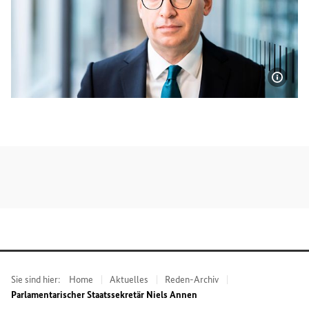
Bildi
Niels Annen, Parlamentarischer Staatssekretär bei der Bu
Sie sind hier:
Home
Aktuelles
Reden-Archiv
Parlamentarischer Staatssekretär Niels Annen