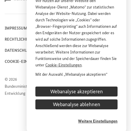
Wir nutzen auf unserer
Website
den
Webanalyse-Dienst „Matomo“ zur statistischen
Analyse der
Website
-Nutzung. Dabei werden
durch Technologien wie „
Cookies
“ oder
„
Browser
-
Fingerprinting
“ auch Informationen auf
IMPRESSUM
den Endgeräten der Nutzer gespeichert oder es
RECHTLICHE HINWEISE
wird auf solche Informationen zugegriffen.
Anschließend werden diese zur Webanalyse
DATENSCHUTZHINWEIS
verarbeitet. Weitere Informationen zur
Funktionsweise und der Speicherdauer finden Sie
COOKIE-EINSTELLUNGEN
unter
Cookie
-Einstellungen
.
Mit der Auswahl „Webanalyse akzeptieren“
© 2026
stimmen Sie der Nutzung des Webanalyse-
Bundesministerium für wirtschaftliche Zusammenarbeit und
Dienstes „Matomo“ auf der
Website
des
Webanalyse akzeptieren
Entwicklung
Bundesministeriums für wirtschaftliche
Entwicklung und Zusammenarbeit (
BMZ
) zu.
Webanalyse ablehnen
Diese Einwilligung ist freiwillig, für die Nutzung
der
Website
des
BMZ
nicht erforderlich und kann
jederzeit für die Zukunft unter
Cookie
-
Weitere Einstellungen
Einstellungen
widerrufen werden.