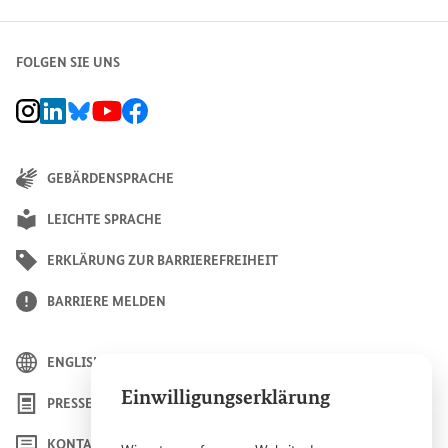
FOLGEN SIE UNS
BMZ Instagram-Kanal, Externer Link
BMZ LinkedIn Unternehmensseite, Externer Link
BMZ Bluesky-Seite, Externer Link
BMZ Youtube-Kanal, Externer Link
BMZ Facebook-Seite, Externer Link
GEBÄRDENSPRACHE
LEICHTE SPRACHE
ERKLÄRUNG ZUR BARRIEREFREIHEIT
BARRIERE MELDEN
ENGLISH
Einwilligungserklärung
PRESSE
KONTAKT