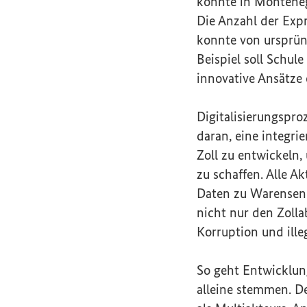
konnte in Monteneg
Die Anzahl der Expr
konnte von ursprüng
Beispiel soll Schul
innovative Ansätze 
Digitalisierungspro
daran, eine integri
Zoll zu entwickeln
zu schaffen. Alle Ak
Daten zu Warensend
nicht nur den Zolla
Korruption und ille
So geht Entwicklun
alleine stemmen. De