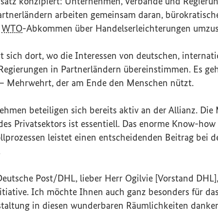
nsatz konzipiert: Unternehmen, Verbände und Regierun
rtnerländern arbeiten gemeinsam daran, bürokratisc
s
WTO
-Abkommen über Handelserleichterungen umzus
rt sich dort, wo die Interessen von deutschen, internat
egierungen in Partnerländern übereinstimmen. Es ge
en – Mehrwehrt, der am Ende den Menschen nützt.
hmen beteiligen sich bereits aktiv an der Allianz. Die
es Privatsektors ist essentiell. Das enorme
Know-how
llprozessen leistet einen entscheidenden Beitrag bei 
.
utsche Post/DHL, lieber Herr Ogilvie [Vorstand DHL],
nitiative. Ich möchte Ihnen auch ganz besonders für 
staltung in diesen wunderbaren Räumlichkeiten danke