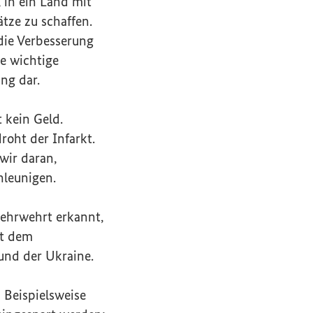
 in ein Land mit
tze zu schaffen.
die Verbesserung
e wichtige
ng dar.
t kein Geld.
roht der Infarkt.
wir daran,
hleunigen.
Mehrwehrt erkannt,
it dem
und der Ukraine.
 Beispielsweise