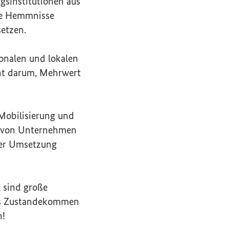
gsinstitutionen aus
he Hemmnisse
etzen.
ionalen und lokalen
ht darum, Mehrwert
 Mobilisierung und
von Unternehmen
der Umsetzung
 sind große
das Zustandekommen
n!