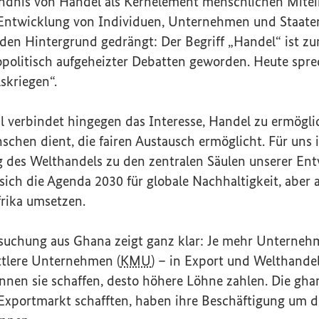
ndnis von Handel als Kernelement menschlichen Mitein
Entwicklung von Individuen, Unternehmen und Staaten,
n den Hintergrund gedrängt: Der Begriff „Handel“ ist 
opolitisch aufgeheizter Debatten geworden. Heute spre
skriegen“.
al verbindet hingegen das Interesse, Handel zu ermögli
schen dient, die fairen Austausch ermöglicht. Für uns
g des Welthandels zu den zentralen Säulen unserer Ent
sich die Agenda 2030 für globale Nachhaltigkeit, aber 
frika umsetzen.
rsuchung aus Ghana zeigt ganz klar: Je mehr Unterneh
ttlere Unternehmen (
KMU
) – in Export und Welthande
nnen sie schaffen, desto höhere Löhne zahlen. Die gh
Exportmarkt schafften, haben ihre Beschäftigung um d