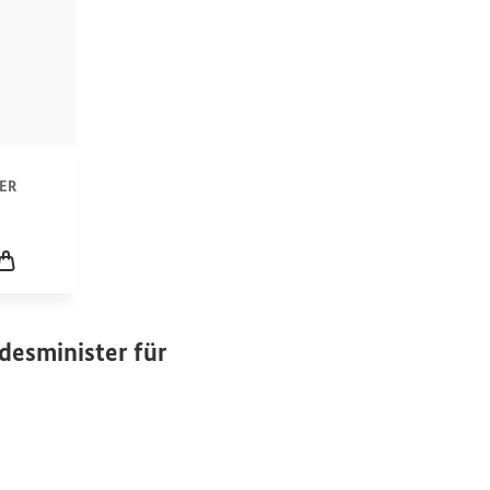
n
ER
icklung
Leerer Warenkorb
desminister für