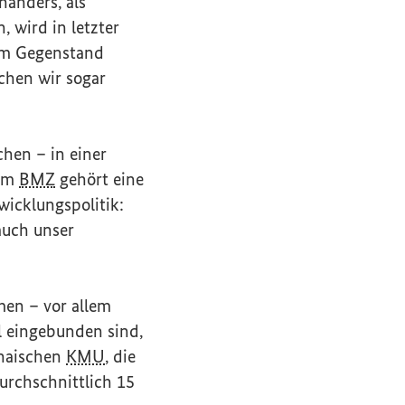
anders, als
 wird in letzter
zum Gegenstand
chen wir sogar
chen – in einer
 im
BMZ
gehört eine
wicklungspolitik:
auch unser
men – vor allem
l eingebunden sind,
anaischen
KMU
, die
urchschnittlich 15