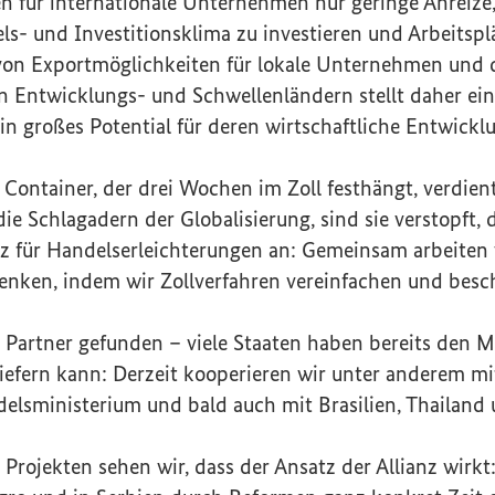
 für internationale Unternehmen nur geringe Anreize,
s- und Investitionsklima zu investieren und Arbeitsplä
von Exportmöglichkeiten für lokale Unternehmen und 
n Entwicklungs- und Schwellenländern stellt daher ein
in großes Potential für deren wirtschaftliche Entwicklu
n Container, der drei Wochen im Zoll festhängt, verdien
e Schlagadern der Globalisierung, sind sie verstopft, d
anz für Handelserleichterungen an: Gemeinsam arbeiten 
enken, indem wir Zollverfahren vereinfachen und besc
 Partner gefunden – viele Staaten haben bereits den 
liefern kann: Derzeit kooperieren wir unter anderem m
elsministerium und bald auch mit Brasilien, Thailand 
Projekten sehen wir, dass der Ansatz der Allianz wirkt: