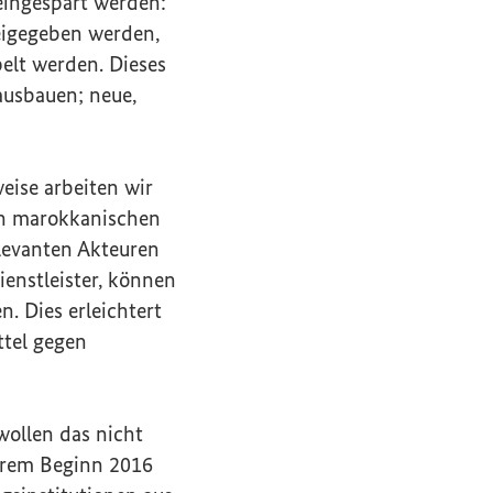
eingespart werden:
reigegeben werden,
elt werden. Dieses
 ausbauen; neue,
eise arbeiten wir
en marokkanischen
levanten Akteuren
ienstleister, können
. Dies erleichtert
ttel gegen
ollen das nicht
ihrem Beginn 2016