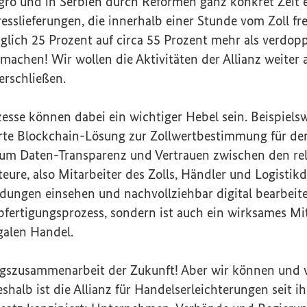
ro und in Serbien durch Reformen ganz konkret Zeit 
esslieferungen, die innerhalb einer Stunde vom Zoll f
lich 25 Prozent auf circa 55 Prozent mehr als verdopp
e machen! Wir wollen die Aktivitäten der Allianz weiter
erschließen.
zesse können dabei ein wichtiger Hebel sein. Beispielsw
erte
Blockchain
-Lösung zur Zollwertbestimmung für d
, um Daten-Transparenz und Vertrauen zwischen den re
teure, also Mitarbeiter des Zolls, Händler und Logistikd
ungen einsehen und nachvollziehbar digital bearbeiten
bfertigungsprozess, sondern ist auch ein wirksames Mi
galen Handel.
gszusammenarbeit der Zukunft! Aber wir können und w
shalb ist die Allianz für Handelserleichterungen seit 