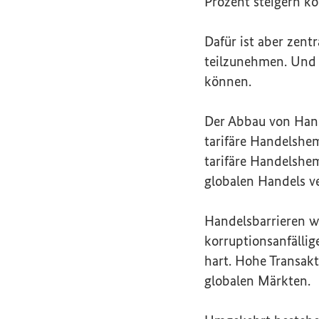
Prozent steigern k
Dafür ist aber zent
teilzunehmen. Und 
können.
Der Abbau von Hand
tarifäre Handelshe
tarifäre Handelshem
globalen Handels ve
Handelsbarrieren wi
korruptionsanfällig
hart. Hohe Transak
globalen Märkten.