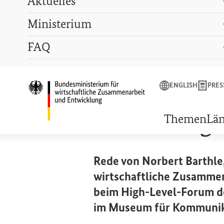
Aktuelles
Ministerium
Suchbegriff
FAQ
ENGLISH
PRESSE
LEXIKON
GEBÄRDENSPRACHE
ENGLISH
PRES
Startseite des Bunde
9. SEPTEMBER 2019
Rethinking T
Themen
Lä
Rede von Norbert Barthle
wirtschaftliche Zusammen
beim
High-Level
-Forum de
im Museum für Kommunika