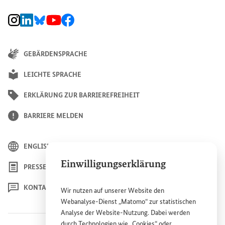
BMZ Instagram-Kanal, Externer Link
BMZ LinkedIn Unternehmensseite, Externer Link
BMZ Bluesky-Seite, Externer Link
BMZ Youtube-Kanal, Externer Link
BMZ Facebook-Seite, Externer Link
GEBÄRDENSPRACHE
LEICHTE SPRACHE
ERKLÄRUNG ZUR BARRIEREFREIHEIT
BARRIERE MELDEN
ENGLISH
Einwilligungserklärung
PRESSE
KONTAKT
Wir nutzen auf unserer
Website
den
Webanalyse-Dienst „Matomo“ zur statistischen
Analyse der
Website
-Nutzung. Dabei werden
durch Technologien wie „
Cookies
“ oder