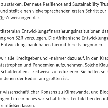
 zu stärken. Der neue
Resilience and Sustainability Tru
 und stellt einen vielversprechenden ersten Schritt zu
ZR
-Zuweisungen dar.
tilateralen Entwicklungsfinanzierungsinstitutionen daz
ung von
SZR
vorzulegen. Die Afrikanische Entwicklung
 Entwicklungsbank haben hiermit bereits begonnen.
 wir alle Kreditgeber und -nehmer dazu auf, in den Kre
atastrophen und Pandemien aufzunehmen. Solche Klau
n Schuldendienst zeitweise zu reduzieren. Sie helfen so
in denen der Bedarf am größten ist.
er wissenschaftlicher Konsens zu Klimawandel und Biodi
gend in ein neues wirtschaftliches Leitbild bei den in
 einfließen lassen.