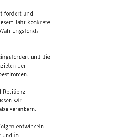
it fördert und
iesem Jahr konkrete
n Währungsfonds
eingefordert und die
zielen der
 bestimmen.
 Resilienz
üssen wir
abe verankern.
Folgen entwickeln.
r und in