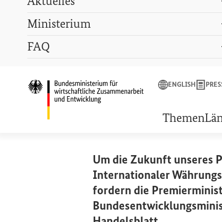
Aktuelles
Ministerium
Suchbegriff
FAQ
ENGLISH
PRESSE
LEXIKON
GEBÄRDENSPRACHE
ENGLISH
PRES
Startseite des Bunde
19. FEBRUAR 2023
Die Weltban
Themen
Lä
Um die Zukunft unseres Pl
Internationaler Währungs
fordern die Premierminis
Bundesentwicklungsminist
(Externer Lin
Handelsblatt
.