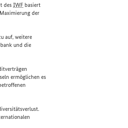
st
des
IWF
basiert
r Maximierung der
u auf, weitere
sbank und die
ditverträgen
seln ermöglichen es
 betroffenen
versitätsverlust.
ternationalen