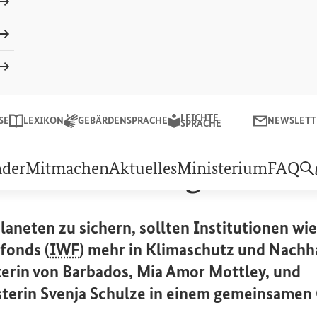
Schließe
Suchen
LEICHTE
LEICHTE SPRACHE
NEWSLETTER
SE
LEXIKON
GEBÄRDENSPRACHE
NEWSLETT
sministeriums für wirtschaftliche Zusammenarbeit und Entw
SPRACHE
k muss mutiger wer
nder
Mitmachen
Aktuelles
Ministerium
FAQ
aneten zu sichern, sollten Institutionen wi
fonds (
IWF
) mehr in Klimaschutz und Nachha
terin von Barbados, Mia Amor Mottley, und
erin Svenja Schulze in einem gemeinsamen 
k)