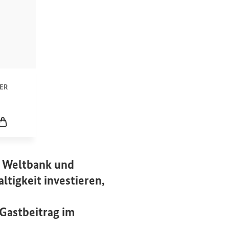
n
ER
icklung
den
Leerer Warenkorb
e Weltbank und
ltigkeit investieren,
Gastbeitrag im