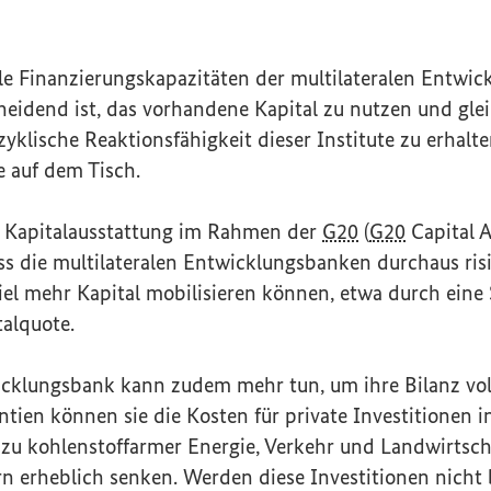
le Finanzierungskapazitäten der multilateralen Entwi
eidend ist, das vorhandene Kapital zu nutzen und gle
zyklische Reaktionsfähigkeit dieser
Institute
zu erhalte
e auf dem Tisch.
r Kapitalausstattung im Rahmen der
G20
(
G20
Capital 
ass die multilateralen Entwicklungsbanken durchaus ri
iel mehr Kapital mobilisieren können, etwa durch eine
alquote.
icklungsbank kann zudem mehr tun, um ihre Bilanz vo
tien können sie die Kosten für private Investitionen i
 zu kohlenstoffarmer Energie, Verkehr und Landwirtsch
 erheblich senken. Werden diese Investitionen nicht b