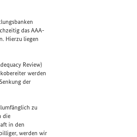
cklungsbanken
ichzeitig das AAA-
n. Hierzu liegen
Adequacy Review
)
sikobereiter werden
 Senkung der
llumfänglich zu
n die
aft in den
illiger, werden wir