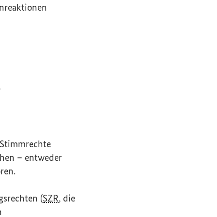
enreaktionen
d
e Stimmrechte
chen – entweder
ren.
srechten (
SZR
, die
n