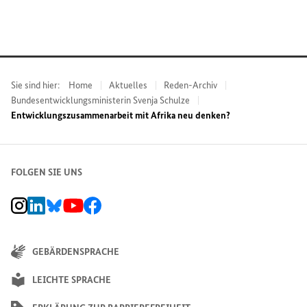
Sie sind hier:
Home
Aktuelles
Reden-Archiv
Bundesentwicklungsministerin Svenja Schulze
Entwicklungszusammenarbeit mit Afrika neu denken?
FOLGEN SIE UNS
BMZ Instagram-Kanal, Externer Link
BMZ LinkedIn Unternehmensseite, Externer Link
BMZ Bluesky-Seite, Externer Link
BMZ Youtube-Kanal, Externer Link
BMZ Facebook-Seite, Externer Link
GEBÄRDENSPRACHE
LEICHTE SPRACHE