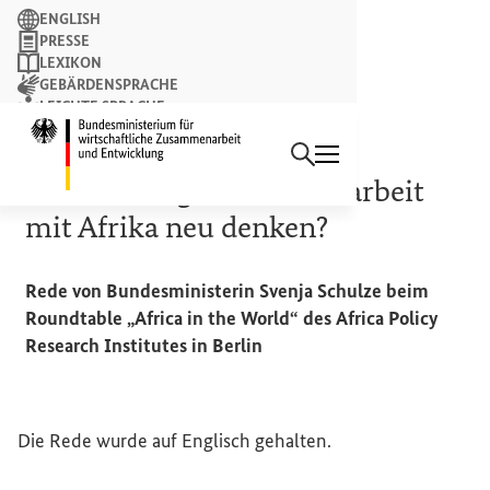
Suchbegriff
ENGLISH
PRESSE
LEXIKON
GEBÄRDENSPRACHE
LEICHTE SPRACHE
Suchen
NEWSLETTER
Startseite des Bundesminist
24. JANUAR 2024
Entwicklungszusammenarbeit
mit Afrika neu denken?
Rede von Bundesministerin Svenja Schulze beim
Roundtable
„
Africa in the World
“ des
Africa Policy
Research
Institutes in Berlin
Die Rede wurde auf Englisch gehalten.