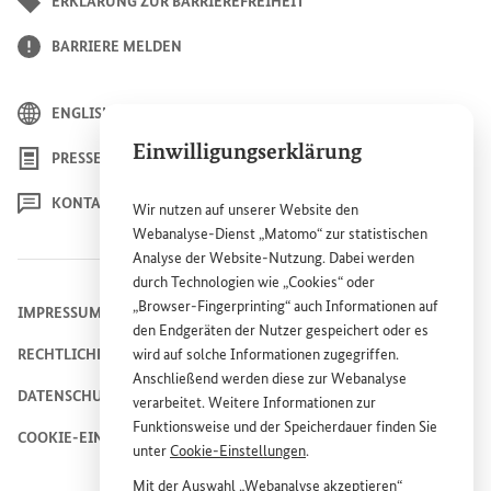
ERKLÄRUNG ZUR BARRIEREFREIHEIT
BARRIERE MELDEN
ENGLISH
Einwilligungserklärung
PRESSE
KONTAKT
Wir nutzen auf unserer
Website
den
Webanalyse-Dienst „Matomo“ zur statistischen
Analyse der
Website
-Nutzung. Dabei werden
durch Technologien wie „
Cookies
“ oder
„
Browser
-
Fingerprinting
“ auch Informationen auf
IMPRESSUM
den Endgeräten der Nutzer gespeichert oder es
RECHTLICHE HINWEISE
wird auf solche Informationen zugegriffen.
Anschließend werden diese zur Webanalyse
DATENSCHUTZHINWEIS
verarbeitet. Weitere Informationen zur
Funktionsweise und der Speicherdauer finden Sie
COOKIE-EINSTELLUNGEN
unter
Cookie
-Einstellungen
.
Mit der Auswahl „Webanalyse akzeptieren“