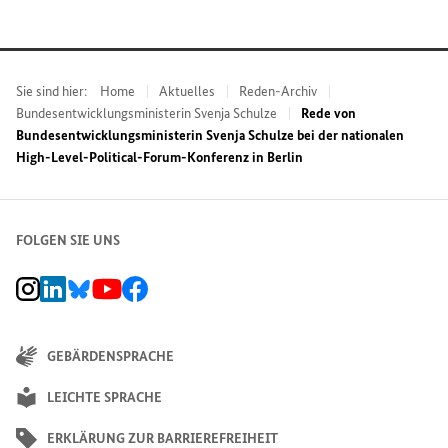
Sie sind hier:
Home
Aktuelles
Reden-Archiv
Bundesentwicklungsministerin Svenja Schulze
Rede von
Bundesentwicklungsministerin Svenja Schulze bei der nationalen
High-Level-Political-Forum-Konferenz in Berlin
FOLGEN SIE UNS
BMZ Instagram-Kanal, Externer Link
BMZ LinkedIn Unternehmensseite, Externer Link
BMZ Bluesky-Seite, Externer Link
BMZ Youtube-Kanal, Externer Link
BMZ Facebook-Seite, Externer Link
GEBÄRDENSPRACHE
LEICHTE SPRACHE
ERKLÄRUNG ZUR BARRIEREFREIHEIT