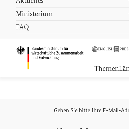
Aktuelles
Ministerium
Suchbegriff
FAQ
ENGLISH
PRESSE
LEXIKON
GEBÄRDENSPRACHE
ENGLISH
PRES
Startseite des Bunde
BMZ
-
Newsletter
Themen
Lä
Geben Sie bitte Ihre E-Mail-Ad