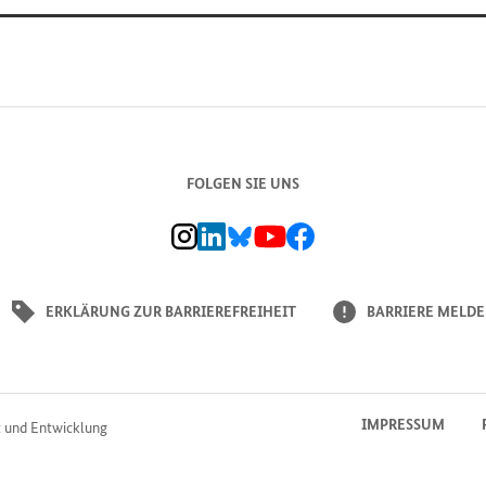
FOLGEN SIE UNS
BMZ Instagram-Kanal, Externer Link
BMZ LinkedIn Unternehmensseite, Externer L
BMZ Bluesky-Seite, Externer Link
BMZ Youtube-Kanal, Externer Link
BMZ Facebook-Seite, Externer L
ERKLÄRUNG ZUR BARRIEREFREIHEIT
BARRIERE MELD
IMPRESSUM
t und Entwicklung