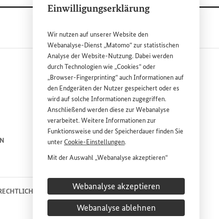
Einwilligungserklärung
Wir nutzen auf unserer
Website
den
Webanalyse-Dienst „Matomo“ zur statistischen
Analyse der
Website
-Nutzung. Dabei werden
durch Technologien wie „
Cookies
“ oder
„
Browser
-
Fingerprinting
“ auch Informationen auf
den Endgeräten der Nutzer gespeichert oder es
wird auf solche Informationen zugegriffen.
Anschließend werden diese zur Webanalyse
ink
ink
verarbeitet. Weitere Informationen zur
Funktionsweise und der Speicherdauer finden Sie
EN
ENGLISH
PRESSE
unter
Cookie
-Einstellungen
.
Mit der Auswahl „Webanalyse akzeptieren“
KONTAKT
stimmen Sie der Nutzung des Webanalyse-
Dienstes „Matomo“ auf der
Website
des
Webanalyse akzeptieren
Bundesministeriums für wirtschaftliche
RECHTLICHE HINWEISE
DATENSCHUTZHINWEIS
Entwicklung und Zusammenarbeit (
BMZ
) zu.
Webanalyse ablehnen
COOKIE-EINSTELLUNGEN
Diese Einwilligung ist freiwillig, für die Nutzung