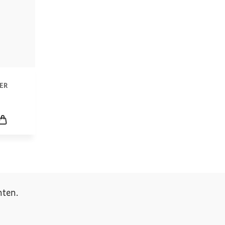
n
ER
icklung
Leerer Warenkorb
ten.