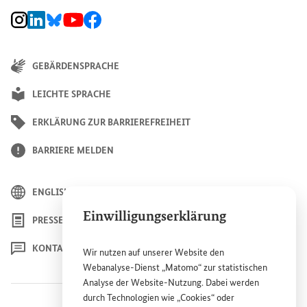
BMZ Instagram-Kanal, Externer Link
BMZ LinkedIn Unternehmensseite, Externer Link
BMZ Bluesky-Seite, Externer Link
BMZ Youtube-Kanal, Externer Link
BMZ Facebook-Seite, Externer Link
GEBÄRDENSPRACHE
LEICHTE SPRACHE
ERKLÄRUNG ZUR BARRIEREFREIHEIT
BARRIERE MELDEN
ENGLISH
Einwilligungserklärung
PRESSE
KONTAKT
Wir nutzen auf unserer
Website
den
Webanalyse-Dienst „Matomo“ zur statistischen
Analyse der
Website
-Nutzung. Dabei werden
durch Technologien wie „
Cookies
“ oder