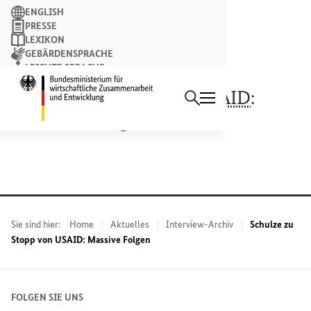
Suchbegriff
ENGLISH
PRESSE
LEXIKON
GEBÄRDENSPRACHE
LEICHTE SPRACHE
Suchen
NEWSLETTER
Startseite des Bundesminist
Schulze zu Stopp von
USAID
:
„Massive Folgen“
Sie sind hier:
Home
Aktuelles
Interview-Archiv
Schulze zu
Stopp von USAID: Massive Folgen
FOLGEN SIE UNS