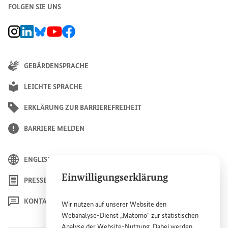
FOLGEN SIE UNS
BMZ Instagram-Kanal, Externer Link
BMZ LinkedIn Unternehmensseite, Externer Link
BMZ Bluesky-Seite, Externer Link
BMZ Youtube-Kanal, Externer Link
BMZ Facebook-Seite, Externer Link
GEBÄRDENSPRACHE
LEICHTE SPRACHE
ERKLÄRUNG ZUR BARRIEREFREIHEIT
BARRIERE MELDEN
ENGLISH
Einwilligungserklärung
PRESSE
KONTAKT
Wir nutzen auf unserer
Website
den
Webanalyse-Dienst „Matomo“ zur statistischen
Analyse der
Website
-Nutzung. Dabei werden