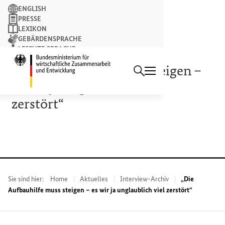
Suchbegriff
ENGLISH
PRESSE
LEXIKON
GEBÄRDENSPRACHE
LEICHTE SPRACHE
Suchen
NEWSLETTER
Startseite des Bundesminist
„Die Aufbauhilfe muss steigen –
es wir ja unglaublich viel
zerstört“
Sie sind hier:
Home
Aktuelles
Interview-Archiv
„Die
Aufbauhilfe muss steigen – es wir ja unglaublich viel zerstört“