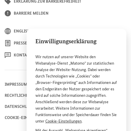
ERKLÄRUNG ZUR BARRIEREFREIHEIT
BARRIERE MELDEN
ENGLISH
Einwilligungserklärung
PRESSE
KONTAKT
Wir nutzen auf unserer
Website
den
Webanalyse-Dienst „Matomo“ zur statistischen
Analyse der
Website
-Nutzung. Dabei werden
durch Technologien wie „
Cookies
“ oder
„
Browser
-
Fingerprinting
“ auch Informationen auf
IMPRESSUM
den Endgeräten der Nutzer gespeichert oder es
RECHTLICHE HINWEISE
wird auf solche Informationen zugegriffen.
Anschließend werden diese zur Webanalyse
DATENSCHUTZHINWEIS
verarbeitet. Weitere Informationen zur
Funktionsweise und der Speicherdauer finden Sie
COOKIE-EINSTELLUNGEN
unter
Cookie
-Einstellungen
.
Mit der Auswahl „Webanalyse akzeptieren“