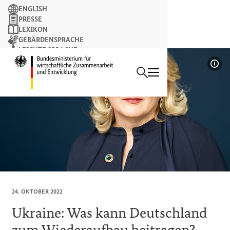
Suchbegriff
ENGLISH
PRESSE
LEXIKON
GEBÄRDENSPRACHE
LEICHTE SPRACHE
Suchen
NEWSLETTER
Startseite des Bundesminist
Bil
24. OKTOBER 2022
Ukraine: Was kann Deutschland
zum Wiederaufbau beitragen?