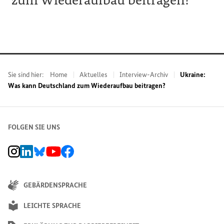
Sie sind hier:
Home
Aktuelles
Interview-Archiv
Ukraine:
Was kann Deutschland zum Wiederaufbau beitragen?
FOLGEN SIE UNS
BMZ Instagram-Kanal, Externer Link
BMZ LinkedIn Unternehmensseite, Externer Link
BMZ Bluesky-Seite, Externer Link
BMZ Youtube-Kanal, Externer Link
BMZ Facebook-Seite, Externer Link
GEBÄRDENSPRACHE
LEICHTE SPRACHE