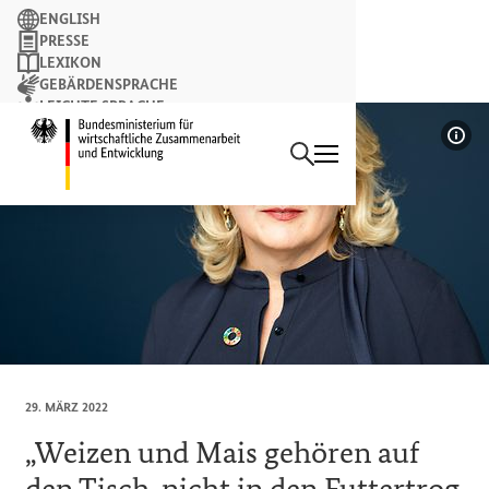
Suchbegriff
ENGLISH
PRESSE
LEXIKON
GEBÄRDENSPRACHE
LEICHTE SPRACHE
Suchen
NEWSLETTER
Startseite des Bundesminist
Bil
29. MÄRZ 2022
„Weizen und Mais gehören auf
den Tisch, nicht in den Futtertrog