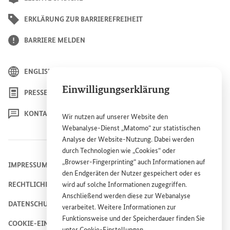
ERKLÄRUNG ZUR BARRIEREFREIHEIT
BARRIERE MELDEN
ENGLISH
Einwilligungserklärung
PRESSE
KONTAKT
Wir nutzen auf unserer
Website
den
Webanalyse-Dienst „Matomo“ zur statistischen
Analyse der
Website
-Nutzung. Dabei werden
durch Technologien wie „
Cookies
“ oder
„
Browser
-
Fingerprinting
“ auch Informationen auf
IMPRESSUM
den Endgeräten der Nutzer gespeichert oder es
RECHTLICHE HINWEISE
wird auf solche Informationen zugegriffen.
Anschließend werden diese zur Webanalyse
DATENSCHUTZHINWEIS
verarbeitet. Weitere Informationen zur
Funktionsweise und der Speicherdauer finden Sie
COOKIE-EINSTELLUNGEN
unter
Cookie
-Einstellungen
.