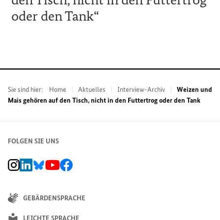
oder den Tank“
Sie sind hier:
Home
Aktuelles
Interview-Archiv
Weizen und
Mais gehören auf den Tisch, nicht in den Futtertrog oder den Tank
FOLGEN SIE UNS
BMZ Instagram-Kanal, Externer Link
BMZ LinkedIn Unternehmensseite, Externer Link
BMZ Bluesky-Seite, Externer Link
BMZ Youtube-Kanal, Externer Link
BMZ Facebook-Seite, Externer Link
GEBÄRDENSPRACHE
LEICHTE SPRACHE