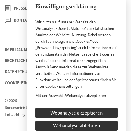
Einwilligungserklärung
PRESSE
KONTAKT
Wir nutzen auf unserer
Website
den
Webanalyse-Dienst „Matomo“ zur statistischen
Analyse der
Website
-Nutzung. Dabei werden
durch Technologien wie „
Cookies
“ oder
„
Browser
-
Fingerprinting
“ auch Informationen auf
IMPRESSUM
den Endgeräten der Nutzer gespeichert oder es
RECHTLICHE HINWEISE
wird auf solche Informationen zugegriffen.
Anschließend werden diese zur Webanalyse
DATENSCHUTZHINWEIS
verarbeitet. Weitere Informationen zur
Funktionsweise und der Speicherdauer finden Sie
COOKIE-EINSTELLUNGEN
unter
Cookie
-Einstellungen
.
Mit der Auswahl „Webanalyse akzeptieren“
© 2026
stimmen Sie der Nutzung des Webanalyse-
Bundesministerium für wirtschaftliche Zusammenarbeit und
Dienstes „Matomo“ auf der
Website
des
Webanalyse akzeptieren
Entwicklung
Bundesministeriums für wirtschaftliche
Entwicklung und Zusammenarbeit (
BMZ
) zu.
Webanalyse ablehnen
Diese Einwilligung ist freiwillig, für die Nutzung