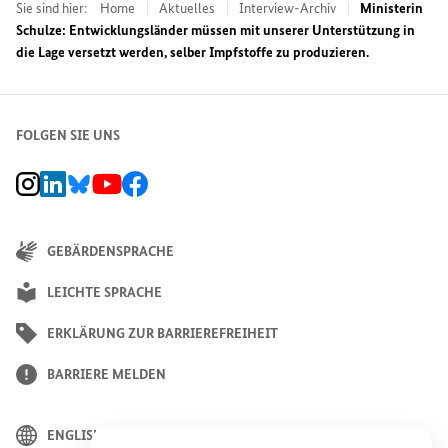
Sie sind hier:
Home
Aktuelles
Interview-Archiv
Ministerin
Schulze: Entwicklungsländer müssen mit unserer Unterstützung in
die Lage versetzt werden, selber Impfstoffe zu produzieren.
FOLGEN SIE UNS
BMZ Instagram-Kanal, Externer Link
BMZ LinkedIn Unternehmensseite, Externer Link
BMZ Bluesky-Seite, Externer Link
BMZ Youtube-Kanal, Externer Link
BMZ Facebook-Seite, Externer Link
GEBÄRDENSPRACHE
LEICHTE SPRACHE
ERKLÄRUNG ZUR BARRIEREFREIHEIT
BARRIERE MELDEN
ENGLISH