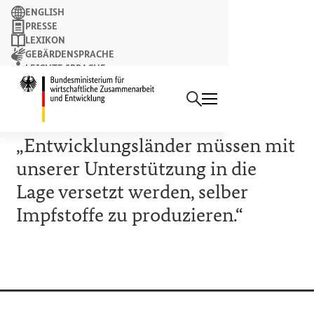
Suchbegriff
ENGLISH
PRESSE
LEXIKON
GEBÄRDENSPRACHE
LEICHTE SPRACHE
Suchen
NEWSLETTER
Startseite des Bundesminist
11. FEBRUAR 2022
Ministerin Schulze:
„Entwicklungsländer müssen mit
unserer Unterstützung in die
Lage versetzt werden, selber
Impfstoffe zu produzieren.“