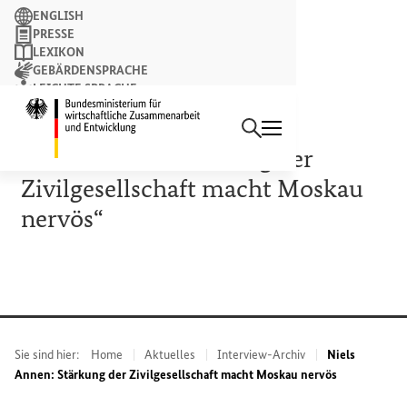
Suchbegriff
ENGLISH
PRESSE
LEXIKON
GEBÄRDENSPRACHE
LEICHTE SPRACHE
Suchen
NEWSLETTER
Startseite des Bundesminist
4. FEBRUAR 2022
Niels Annen: „Stärkung der
Zivilgesellschaft macht Moskau
nervös“
Sie sind hier:
Home
Aktuelles
Interview-Archiv
Niels
Annen: Stärkung der Zivilgesellschaft macht Moskau nervös