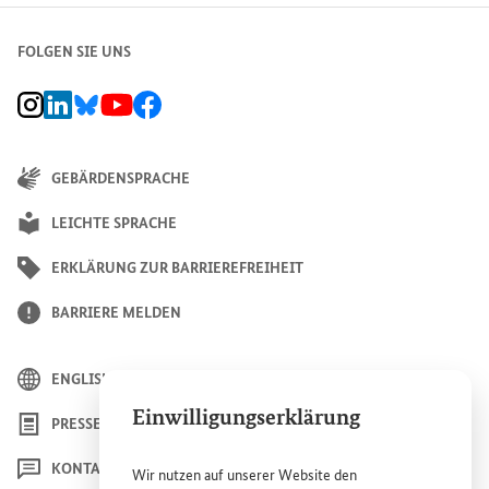
FOLGEN SIE UNS
BMZ Instagram-Kanal, Externer Link
BMZ LinkedIn Unternehmensseite, Externer Link
BMZ Bluesky-Seite, Externer Link
BMZ Youtube-Kanal, Externer Link
BMZ Facebook-Seite, Externer Link
GEBÄRDENSPRACHE
LEICHTE SPRACHE
ERKLÄRUNG ZUR BARRIEREFREIHEIT
BARRIERE MELDEN
ENGLISH
Einwilligungserklärung
PRESSE
KONTAKT
Wir nutzen auf unserer
Website
den