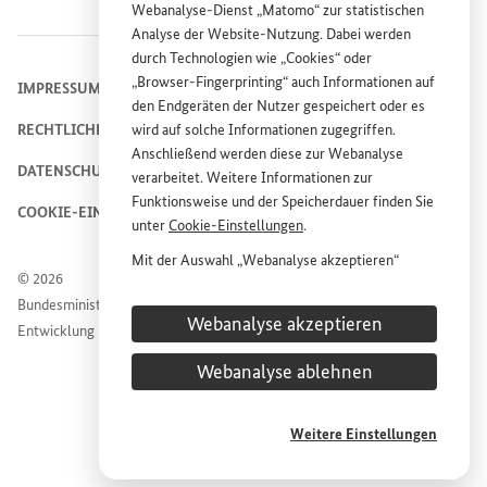
Webanalyse-Dienst „Matomo“ zur statistischen
Analyse der
Website
-Nutzung. Dabei werden
durch Technologien wie „
Cookies
“ oder
„
Browser
-
Fingerprinting
“ auch Informationen auf
IMPRESSUM
den Endgeräten der Nutzer gespeichert oder es
RECHTLICHE HINWEISE
wird auf solche Informationen zugegriffen.
Anschließend werden diese zur Webanalyse
DATENSCHUTZHINWEIS
verarbeitet. Weitere Informationen zur
Funktionsweise und der Speicherdauer finden Sie
COOKIE-EINSTELLUNGEN
unter
Cookie
-Einstellungen
.
Mit der Auswahl „Webanalyse akzeptieren“
© 2026
stimmen Sie der Nutzung des Webanalyse-
Bundesministerium für wirtschaftliche Zusammenarbeit und
Dienstes „Matomo“ auf der
Website
des
Webanalyse akzeptieren
Entwicklung
Bundesministeriums für wirtschaftliche
Entwicklung und Zusammenarbeit (
BMZ
) zu.
Webanalyse ablehnen
Diese Einwilligung ist freiwillig, für die Nutzung
der
Website
des
BMZ
nicht erforderlich und kann
jederzeit für die Zukunft unter
Cookie
-
Weitere Einstellungen
Einstellungen
widerrufen werden.