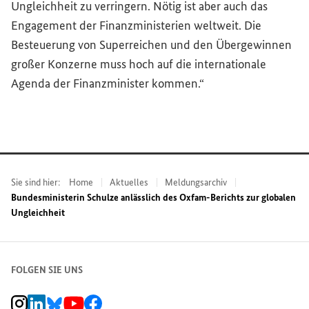
Ungleichheit zu verringern. Nötig ist aber auch das
Engagement der Finanzministerien weltweit. Die
Besteuerung von Superreichen und den Übergewinnen
großer Konzerne muss hoch auf die internationale
Agenda der Finanzminister kommen.“
Sie sind hier:
Home
Aktuelles
Meldungsarchiv
Bundesministerin Schulze anlässlich des Oxfam-Berichts zur globalen
Ungleichheit
FOLGEN SIE UNS
BMZ Instagram-Kanal, Externer Link
BMZ LinkedIn Unternehmensseite, Externer Link
BMZ Bluesky-Seite, Externer Link
BMZ Youtube-Kanal, Externer Link
BMZ Facebook-Seite, Externer Link