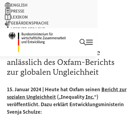
Suchbegriff
ENGLISH
PRESSE
LEXIKON
GEBÄRDENSPRACHE
LEICHTE SPRACHE
Suchen
NEWSLETTER
Startseite des Bundesminist
STATEMENT
Bundesministerin Schulze
anlässlich des Oxfam-Berichts
zur globalen Ungleichheit
15. Januar 2024 | Heute hat Oxfam seinen
Bericht zur
(Externer Link)
sozialen Ungleichheit
(„
Inequality
Inc.
“)
veröffentlicht. Dazu erklärt Entwicklungsministerin
Svenja Schulze: