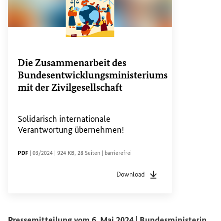
Die Zusammenarbeit des
Bundesentwicklungsministeriums
mit der Zivilgesellschaft
Solidarisch internationale
Verantwortung übernehmen!
DATEITYP
Sachstandsdatum
Dateigröße
Seiten
Zugänglichkeit
PDF
|
03/2024
|
924 KB
,
28 Seiten
|
barrierefrei
Download
Dateityp
pdf
Sachstandsdatum
03/20
Pressemitteilung vom 6. Mai 2024 | Bundesministerin