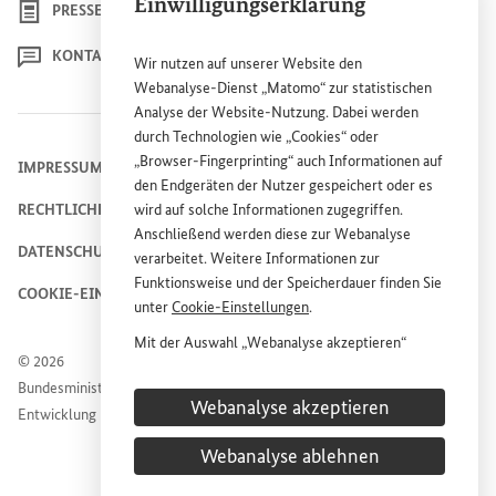
Einwilligungserklärung
PRESSE
KONTAKT
Wir nutzen auf unserer
Website
den
Webanalyse-Dienst „Matomo“ zur statistischen
Analyse der
Website
-Nutzung. Dabei werden
durch Technologien wie „
Cookies
“ oder
„
Browser
-
Fingerprinting
“ auch Informationen auf
IMPRESSUM
den Endgeräten der Nutzer gespeichert oder es
RECHTLICHE HINWEISE
wird auf solche Informationen zugegriffen.
Anschließend werden diese zur Webanalyse
DATENSCHUTZHINWEIS
verarbeitet. Weitere Informationen zur
Funktionsweise und der Speicherdauer finden Sie
COOKIE-EINSTELLUNGEN
unter
Cookie
-Einstellungen
.
Mit der Auswahl „Webanalyse akzeptieren“
© 2026
stimmen Sie der Nutzung des Webanalyse-
Bundesministerium für wirtschaftliche Zusammenarbeit und
Dienstes „Matomo“ auf der
Website
des
Webanalyse akzeptieren
Entwicklung
Bundesministeriums für wirtschaftliche
Entwicklung und Zusammenarbeit (
BMZ
) zu.
Webanalyse ablehnen
Diese Einwilligung ist freiwillig, für die Nutzung
der
Website
des
BMZ
nicht erforderlich und kann