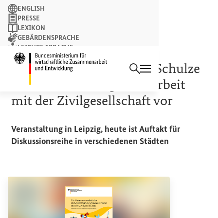
Suchbegriff
ENGLISH
PRESSE
LEXIKON
GEBÄRDENSPRACHE
LEICHTE SPRACHE
Suchen
NEWSLETTER
Startseite des Bundesminist
Entwicklungsministerin Schulze
stellt neue Strategie für Arbeit
mit der Zivilgesellschaft vor
Veranstaltung in Leipzig, heute ist Auftakt für
Diskussionsreihe in verschiedenen Städten