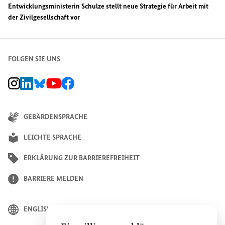
Entwicklungsministerin Schulze stellt neue Strategie für Arbeit mit
der Zivilgesellschaft vor
FOLGEN SIE UNS
BMZ Instagram-Kanal, Externer Link
BMZ LinkedIn Unternehmensseite, Externer Link
BMZ Bluesky-Seite, Externer Link
BMZ Youtube-Kanal, Externer Link
BMZ Facebook-Seite, Externer Link
GEBÄRDENSPRACHE
LEICHTE SPRACHE
ERKLÄRUNG ZUR BARRIEREFREIHEIT
BARRIERE MELDEN
ENGLISH