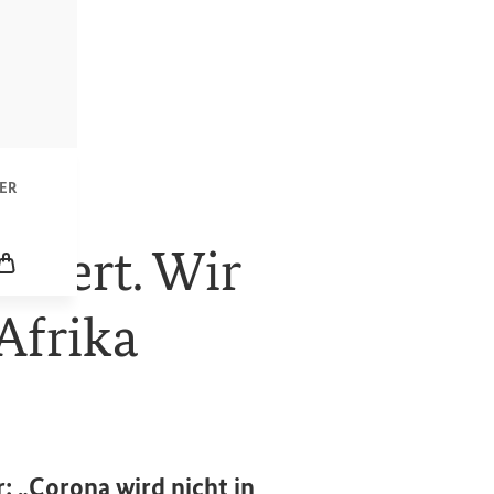
n
ER
icklung
utiert. Wir
Leerer Warenkorb
Afrika
: „Corona wird nicht in