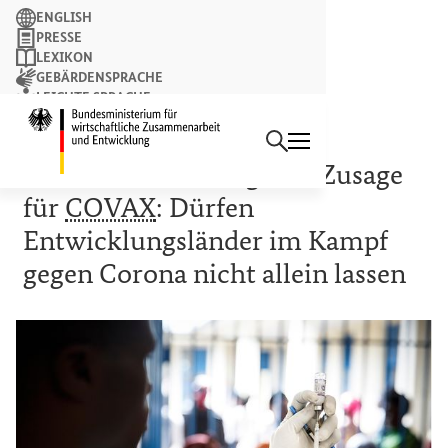
Suchbegriff
ENGLISH
PRESSE
LEXIKON
GEBÄRDENSPRACHE
LEICHTE SPRACHE
Suchen
NEWSLETTER
Startseite des Bundesminist
+++
BMZ
-TICKER +++
Minister Müller begrüßt Zusage
für
COVAX
: Dürfen
Entwicklungsländer im Kampf
gegen Corona nicht allein lassen