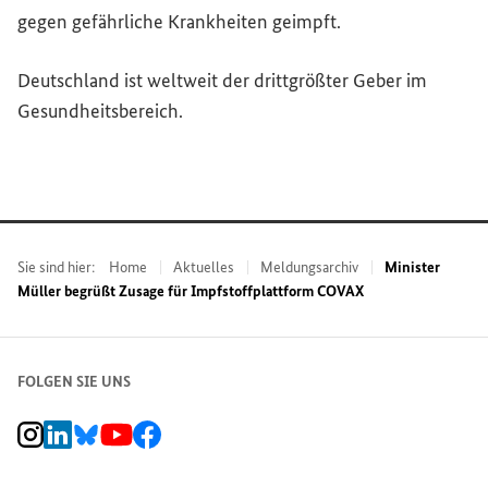
gegen gefährliche Krankheiten geimpft.
Deutschland ist weltweit der drittgrößter Geber im
Gesundheitsbereich.
Sie sind hier:
Home
Aktuelles
Meldungsarchiv
Minister
Müller begrüßt Zusage für Impfstoffplattform COVAX
FOLGEN SIE UNS
BMZ Instagram-Kanal, Externer Link
BMZ LinkedIn Unternehmensseite, Externer Link
BMZ Bluesky-Seite, Externer Link
BMZ Youtube-Kanal, Externer Link
BMZ Facebook-Seite, Externer Link