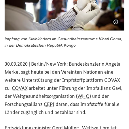
Bildi
Impfung von Kleinkindern im Gesundheitszentrums Kibati Goma,
in der Demokratischen Republik Kongo
Impfung von Kleinkindern im Gesundheitszentrums Kibat
30.09.2020 | Berlin/New York: Bundeskanzlerin Angela
Merkel sagt heute bei den Vereinten Nationen eine
weitere Unterstützung der Impfstoffplattform
COVAX
zu.
COVAX
arbeitet unter Führung der Impfallianz Gavi,
der Weltgesundheitsorganisation (
WHO
) und der
Forschungsallianz
CEPI
daran, dass Impfstoffe für alle
Länder zugänglich und bezahlbar sind.
Entwicklungsminister Gerd Müller: „Weltweit breitet