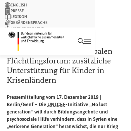
Suchbegriff
ENGLISH
PRESSE
LEXIKON
GEBÄRDENSPRACHE
LEICHTE SPRACHE
Suchen
NEWSLETTER
Startseite des Bundesminist
PERSPEKTIVEN SCHAFFEN
Minister Müller zum Globalen
Flüchtlingsforum: zusätzliche
Unterstützung für Kinder in
Krisenländern
Pressemitteilung vom 17. Dezember 2019 |
Berlin/Genf – Die
UNICEF
-Initiative „No lost
generation“ will durch Bildungsangebote und
psychosoziale Hilfe verhindern, dass in Syrien eine
„verlorene Generation“ heranwächst, die nur Krieg