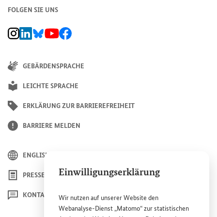
FOLGEN SIE UNS
BMZ Instagram-Kanal, Externer Link
BMZ LinkedIn Unternehmensseite, Externer Link
BMZ Bluesky-Seite, Externer Link
BMZ Youtube-Kanal, Externer Link
BMZ Facebook-Seite, Externer Link
GEBÄRDENSPRACHE
LEICHTE SPRACHE
ERKLÄRUNG ZUR BARRIEREFREIHEIT
BARRIERE MELDEN
ENGLISH
Einwilligungserklärung
PRESSE
KONTAKT
Wir nutzen auf unserer
Website
den
Webanalyse-Dienst „Matomo“ zur statistischen