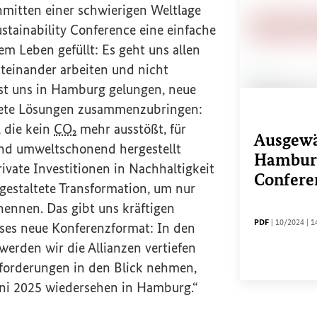
mitten einer schwierigen Weltlage
tainability Conference
eine einfache
m Leben gefüllt: Es geht uns allen
iteinander arbeiten und nicht
ist uns in Hamburg gelungen, neue
rete Lösungen zusammenzubringen:
, die kein
CO₂
mehr ausstößt, für
Ausgewä
 und umweltschonend hergestellt
Hamburg
ivate Investitionen in Nachhaltigkeit
Conferen
l gestaltete Transformation, um nur
 nennen. Das gibt uns kräftigen
DATEITYP
Sachstands
D
PDF
|
10/2024
|
1
ses neue Konferenzformat: In den
erden wir die Allianzen vertiefen
forderungen in den Blick nehmen,
uni 2025 wiedersehen in Hamburg.“