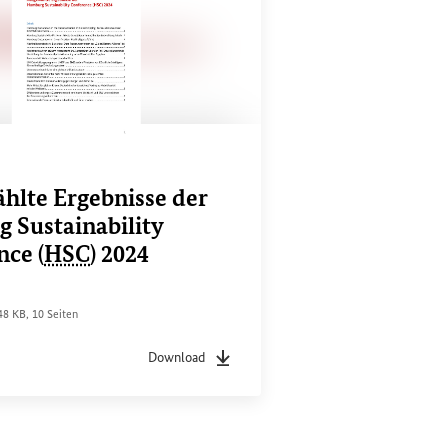
hlte Ergebnisse der
 Sustainability
ce (
HSC
)
2024
datum
ateigröße
Seiten
48 KB
,
10 Seiten
Download
Dateityp
pdf
Sachstandsdatum
10/2024
Dateigröße
1