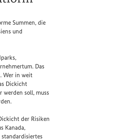
norme Summen, die
siens und
dparks,
ternehmertum. Das
. Wer in weit
as Dickicht
r werden soll, muss
rden.
ickicht der Risiken
aus Kanada,
 standardisiertes