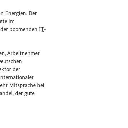
en Energien. Der
igte im
er der boomenden
IT
-
gen, Arbeitnehmer
Deutschen
ektor der
internationaler
ehr Mitsprache bei
andel, der gute