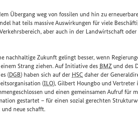
 dem Übergang weg von fossilen und hin zu erneuerbar
ndel hat teils massive Auswirkungen für viele Beschäft
 Verkehrsbereich, aber auch in der Landwirtschaft od
ne nachhaltige Zukunft gelingt besser, wenn Regierun
einem Strang ziehen. Auf Initiative des
BMZ
und des 
es (
DGB
) haben sich auf der
HSC
daher der Generaldir
eitsorganisation (
ILO
), Gilbert Houngbo und Vertreter 
mmengeschlossen und einen gemeinsamen Aufruf für m
ation gestartet – für einen sozial gerechten Strukturw
t und neue schafft.