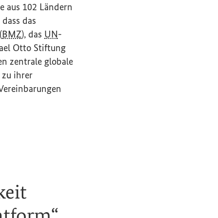
de aus 102 Ländern
 dass das
(
BMZ
), das
UN
-
el Otto Stiftung
n zentrale globale
zu ihrer
 Vereinbarungen
keit
atform
“