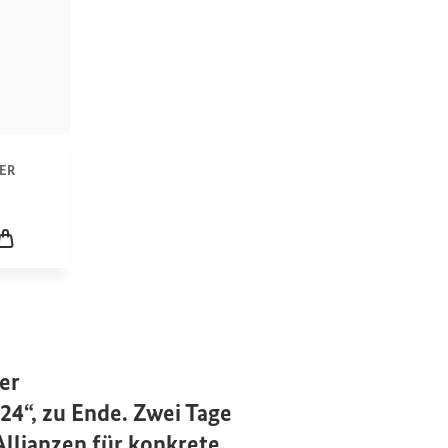
n
ER
icklung
ine
Leerer Warenkorb
er
24“, zu Ende. Zwei Tage
Allianzen für konkrete