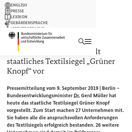
Suchbegriff
ENGLISH
PRESSE
LEXIKON
GEBÄRDENSPRACHE
LEICHTE SPRACHE
Suchen
NEWSLETTER
Startseite des Bundesminist
NEUES SIEGEL FÜR TEXTILIEN
Minister Gerd Müller stellt
staatliches Textilsiegel „Grüner
Knopf“ vor
Pressemitteilung vom 9. September 2019 | Berlin –
Bundesentwicklungsminister
Dr.
Gerd Müller hat
heute das staatliche Textilsiegel Grüner Knopf
vorgestellt. Zum Start machen 27 Unternehmen mit.
Sie haben alle die anspruchsvollen Anforderungen
des Textilsiegels erfolgreich bestanden. 26 weitere