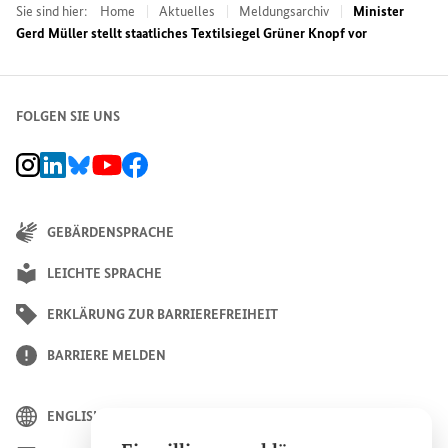
Sie sind hier:
Home
Aktuelles
Meldungsarchiv
Minister
Gerd Müller stellt staatliches Textilsiegel Grüner Knopf vor
FOLGEN SIE UNS
BMZ Instagram-Kanal, Externer Link
BMZ LinkedIn Unternehmensseite, Externer Link
BMZ Bluesky-Seite, Externer Link
BMZ Youtube-Kanal, Externer Link
BMZ Facebook-Seite, Externer Link
GEBÄRDENSPRACHE
LEICHTE SPRACHE
ERKLÄRUNG ZUR BARRIEREFREIHEIT
BARRIERE MELDEN
ENGLISH