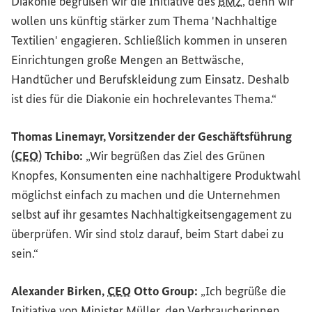
Diakonie begrüßen wir die Initiative des
BMZ
, denn wir
wollen uns künftig stärker zum Thema 'Nachhaltige
Textilien' engagieren. Schließlich kommen in unseren
Einrichtungen große Mengen an Bettwäsche,
Handtücher und Berufskleidung zum Einsatz. Deshalb
ist dies für die Diakonie ein hochrelevantes Thema.“
Thomas Linemayr, Vorsitzender der Geschäftsführung
(
CEO
) Tchibo:
„Wir begrüßen das Ziel des Grünen
Knopfes, Konsumenten eine nachhaltigere Produktwahl
möglichst einfach zu machen und die Unternehmen
selbst auf ihr gesamtes Nachhaltigkeitsengagement zu
überprüfen. Wir sind stolz darauf, beim Start dabei zu
sein.“
Alexander Birken,
CEO
Otto
Group
:
„Ich begrüße die
Initiative von Minister Müller, den Verbraucherinnen