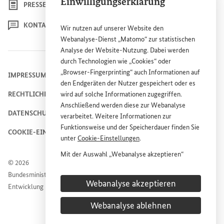
Einwilligungserklärung
PRESSE
KONTAKT
Wir nutzen auf unserer
Website
den
Webanalyse-Dienst „Matomo“ zur statistischen
Analyse der
Website
-Nutzung. Dabei werden
durch Technologien wie „
Cookies
“ oder
„
Browser
-
Fingerprinting
“ auch Informationen auf
IMPRESSUM
den Endgeräten der Nutzer gespeichert oder es
RECHTLICHE HINWEISE
wird auf solche Informationen zugegriffen.
Anschließend werden diese zur Webanalyse
DATENSCHUTZHINWEIS
verarbeitet. Weitere Informationen zur
Funktionsweise und der Speicherdauer finden Sie
COOKIE-EINSTELLUNGEN
unter
Cookie
-Einstellungen
.
Mit der Auswahl „Webanalyse akzeptieren“
© 2026
stimmen Sie der Nutzung des Webanalyse-
Bundesministerium für wirtschaftliche Zusammenarbeit und
Dienstes „Matomo“ auf der
Website
des
Webanalyse akzeptieren
Entwicklung
Bundesministeriums für wirtschaftliche
Entwicklung und Zusammenarbeit (
BMZ
) zu.
Webanalyse ablehnen
Diese Einwilligung ist freiwillig, für die Nutzung
der
Website
des
BMZ
nicht erforderlich und kann