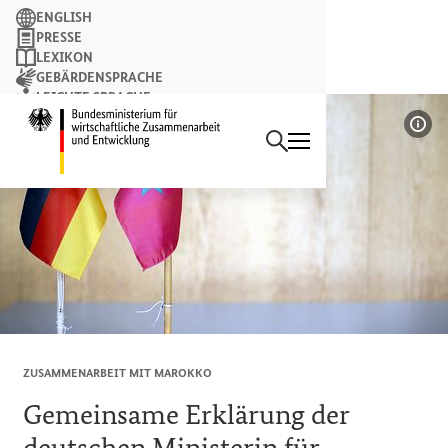
Suchbegriff
ENGLISH
PRESSE
LEXIKON
GEBÄRDENSPRACHE
LEICHTE SPRACHE
Suchen
NEWSLETTER
Startseite des Bundesminist
Bil
ZUSAMMENARBEIT MIT MAROKKO
Gemeinsame Erklärung der
deutschen Ministerin für