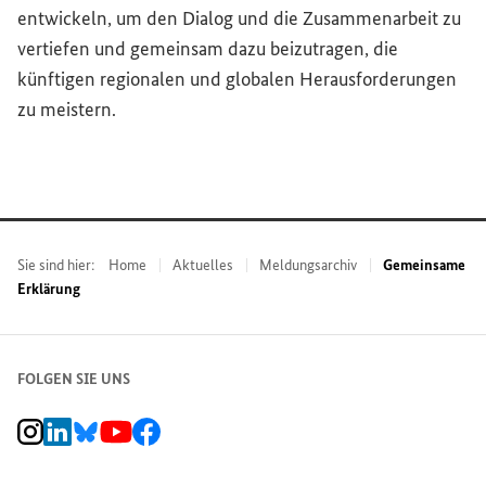
entwickeln, um den Dialog und die Zusammenarbeit zu
vertiefen und gemeinsam dazu beizutragen, die
künftigen regionalen und globalen Herausforderungen
zu meistern.
Sie sind hier:
Home
Aktuelles
Meldungsarchiv
Gemeinsame
Erklärung
FOLGEN SIE UNS
BMZ Instagram-Kanal, Externer Link
BMZ LinkedIn Unternehmensseite, Externer Link
BMZ Bluesky-Seite, Externer Link
BMZ Youtube-Kanal, Externer Link
BMZ Facebook-Seite, Externer Link